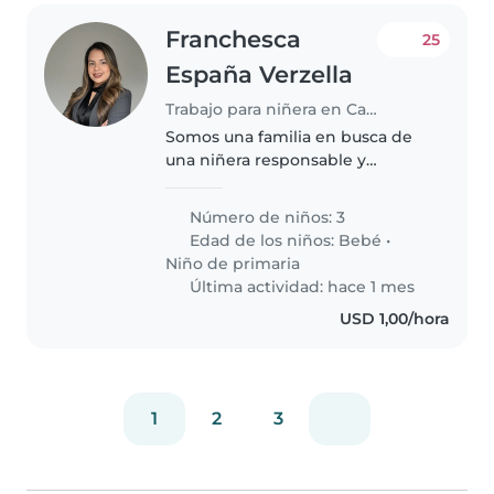
Franchesca
25
España Verzella
Trabajo para niñera en Caracas
Somos una familia en busca de
una niñera responsable y
cariñosa para cuidar a nuestros
tres hijos, un bebé y dos niños
Número de niños: 3
en edad escolar. Nuestros hijos
Edad de los niños:
Bebé
•
son deportistas, inteligentes..
Niño de primaria
Última actividad: hace 1 mes
USD 1,00/hora
1
2
3