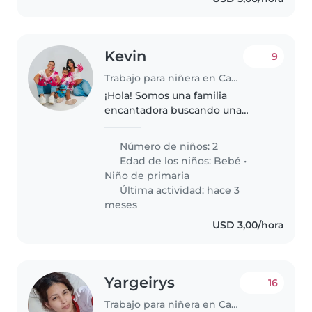
Kevin
9
Trabajo para niñera en Cabudare
¡Hola! Somos una familia
encantadora buscando una
niñera o nanny responsable para
cuidar a nuestros dos hijos, un
Número de niños: 2
bebé y un niño en edad escolar.
Edad de los niños:
Bebé
•
Nuestros pequeños son
Niño de primaria
inteligentes,..
Última actividad: hace 3
meses
USD 3,00/hora
Yargeirys
16
Trabajo para niñera en Caracas