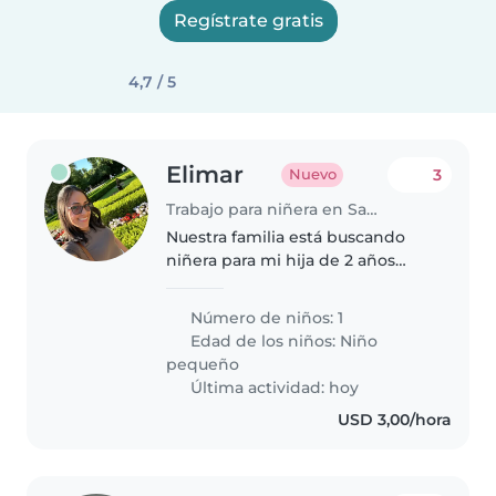
Regístrate gratis
4,7 / 5
Elimar
3
Nuevo
Trabajo para niñera en San Diego (Estado Carabobo)
Nuestra familia está buscando
niñera para mi hija de 2 años
para ciertos días al mes o
semana depende de mis
Número de niños: 1
ocupaciones. Necesitamos que
Edad de los niños:
Niño
tenga conocimientos en
pequeño
primeros auxilios,..
Última actividad: hoy
USD 3,00/hora