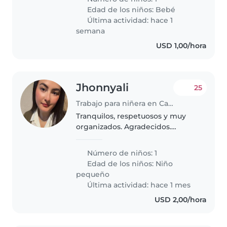
veces a la semana salteado
Edad de los niños:
Bebé
contactame si te interesa
Última actividad: hace 1
semana
USD 1,00/hora
Jhonnyali
25
Trabajo para niñera en Caracas
Tranquilos, respetuosos y muy
organizados. Agradecidos.
Buscamos enfoque en la
atención de la niña y estimular
Número de niños: 1
sus juegos. Y estar atenta de sus
Edad de los niños:
Niño
cosas personales. Necesitamos
pequeño
buena..
Última actividad: hace 1 mes
USD 2,00/hora