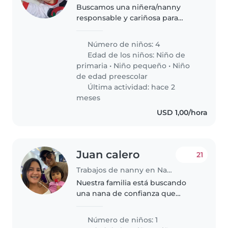
Buscamos una niñera/nanny
responsable y cariñosa para
cuidar a nuestros 4 hijos no
están en casa de 7 am a 5 pm(de
Número de niños: 4
preescolar y primaria) en nuestro
Edad de los niños:
Niño de
hogar. Nuestros hijos son
primaria
•
Niño pequeño
•
Niño
curiosos,..
de edad preescolar
Última actividad: hace 2
meses
USD 1,00/hora
Juan calero
21
Trabajos de nanny en Naguanagua
Nuestra familia está buscando
una nana de confianza que
pueda cuidar de nuestra hija de 2
años. Nuestro pequeña es muy
Número de niños: 1
energética curiosa y creativa, así