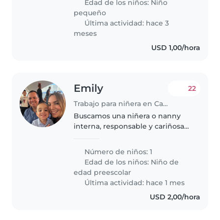
Edad de los niños:
Niño
que buscamos a una persona..
pequeño
Última actividad: hace 3
meses
USD 1,00/hora
Emily
22
Trabajo para niñera en Caracas
Buscamos una niñera o nanny
interna, responsable y cariñosa
para nuestro niño en edad
preescolar. Somos una familia
Número de niños: 1
agradable y respestuosa. ¡Nos
Edad de los niños:
Niño de
encantaría conocerte!
edad preescolar
Última actividad: hace 1 mes
USD 2,00/hora