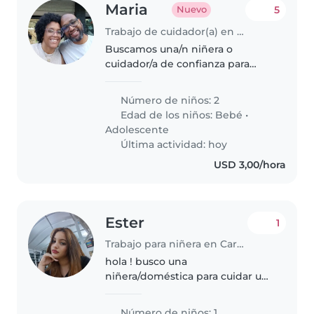
Maria
5
Nuevo
Trabajo de cuidador(a) en Caracas
Buscamos una/n niñera o
cuidador/a de confianza para
nuestros pequeños: un bebé
activo y un adolescente
Número de niños: 2
deportista. Se requiere
Edad de los niños:
Bebé
•
experiencia con niños de estas
Adolescente
edades y disposición..
Última actividad: hoy
USD 3,00/hora
Ester
1
Trabajo para niñera en Caroní (Estado Bolívar)
hola ! busco una
niñera/doméstica para cuidar una
bebé de 7 meses, solo vendrías
cuando te lo pida máximo 4
Número de niños: 1