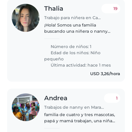
Thalia
19
Trabajo para niñera en Caracas
¡Hola! Somos una familia
buscando una niñera o nanny
para nuestro niño/a de 2 años,
lleno/a de energía y muy
Número de niños: 1
juguetón/a. Necesitamos a
Edad de los niños:
Niño
alguien que pueda ayudar con la
pequeño
tarea y que se..
Última actividad: hace 1 mes
USD 3,26/hora
Andrea
1
Trabajos de nanny en Maracaibo
familia de cuatro y tres mascotas,
papá y mamá trabajan, una niña
de 2 y niño de 4. nos niños