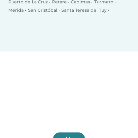
Puerto de La Cruz
Petare
Cabimas
Turmero
Mérida
San Cristóbal
Santa Teresa del Tuy
Los Teques
Guarenas
Coro
Valera
Nuestra Señora del Rosario de Baruta
Ciudad Ojeda
San Fernando de Apure
Guatire
El Tigre
Porlamar
San Felipe
Guacara
Acarigua
Cúa
Araure
Puerto Cabello
Calabozo
Ocumare
San Juan de Los Morros