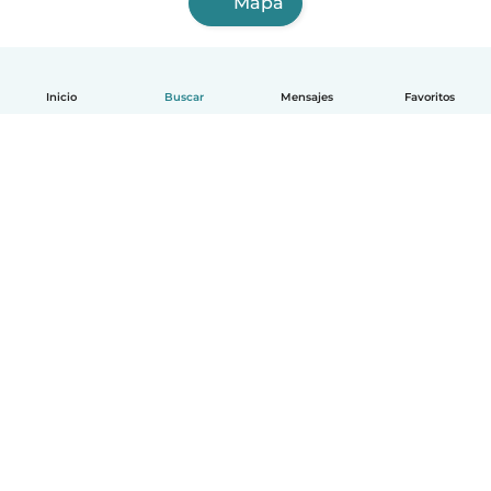
Mapa
Inicio
Buscar
Mensajes
Favoritos
Español
Cómo funciona
Ayuda
Términos y Privacidad
Precios
Datos de la empresa
Babysits para Empresas
Normas de la comunidad