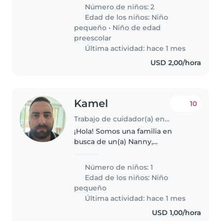
conviven con mascotas, pero no
Número de niños: 2
se puede estar solos por
Edad de los niños:
Niño
seguridad. vivimos en un sector..
pequeño
•
Niño de edad
preescolar
Última actividad: hace 1 mes
USD 2,00/hora
Kamel
10
Trabajo de cuidador(a) en Caracas
¡Hola! Somos una familia en
busca de un(a) Nanny,
Cuidador(a) para nuestro
pequeño de 3 meses. Nuestro
Número de niños: 1
hijo es muy amigable,
Edad de los niños:
Niño
inteligente y cariñoso/a.
pequeño
Necesitamos a alguien que se..
Última actividad: hace 1 mes
USD 1,00/hora