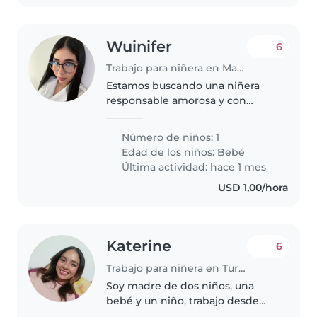
Wuinifer
6
Trabajo para niñera en Maracay
Estamos buscando una niñera
responsable amorosa y con
mucha paciencia para cuidar a
mi bebé los pagos serian
Número de niños: 1
ajustados al hablar con la niñera
Edad de los niños:
Bebé
Última actividad: hace 1 mes
USD 1,00/hora
Katerine
6
Trabajo para niñera en Turmero
Soy madre de dos niños, una
bebé y un niño, trabajo desde
casa y busco una niñera flexible