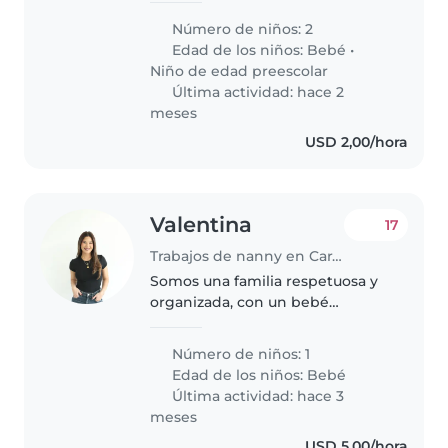
que a veces pueda cuidar a los
Número de niños: 2
niños los fines de semana.
Edad de los niños:
Bebé
•
Preferiblemente una niñera con..
Niño de edad preescolar
Última actividad: hace 2
meses
USD 2,00/hora
Valentina
17
Trabajos de nanny en Caracas
Somos una familia respetuosa y
organizada, con un bebé
pequeño en casa. Buscamos una
nanny responsable, confiable y
Número de niños: 1
con experiencia en el cuidado
Edad de los niños:
Bebé
infantil, que nos acompañe en el
Última actividad: hace 3
día..
meses
USD 5,00/hora