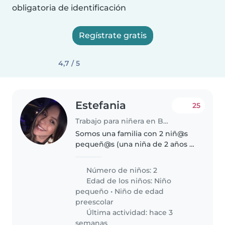
obligatoria de identificación
Regístrate gratis
4,7 / 5
Estefania
25
Trabajo para niñera en Barquisimeto
Somos una familia con 2 niñ@s
pequeñ@s (una niña de 2 años y
un niño de 4 años) que
buscamos una niñera de
Número de niños: 2
confianza que pueda cuidar de
Edad de los niños:
Niño
nuestr@s Nos gustaría alguien
pequeño
•
Niño de edad
con experiencia..
preescolar
Última actividad: hace 3
semanas