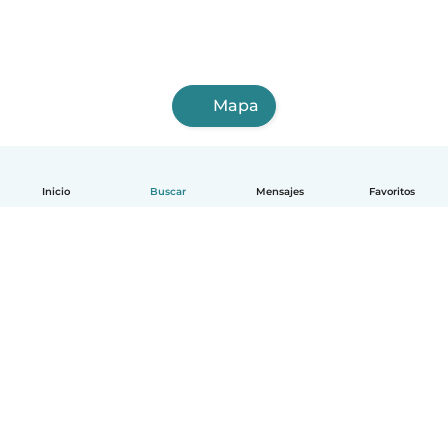
Mapa
Inicio
Buscar
Mensajes
Favoritos
Español
Cómo funciona
Ayuda
Términos y Privacidad
Precios
Datos de la empresa
Babysits para Empresas
Normas de la comunidad