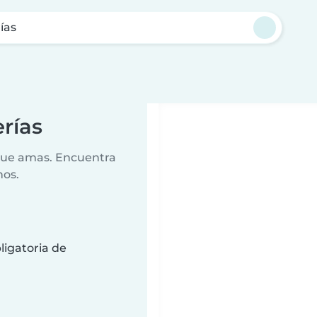
ías
rías
 que amas. Encuentra
nos.
ligatoria de