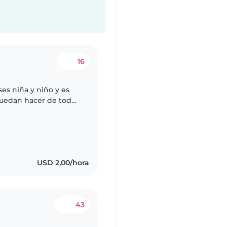
16
es niña y niño y es
 puedan hacer de todo
acerles su comida etc
USD 2,00/hora
43