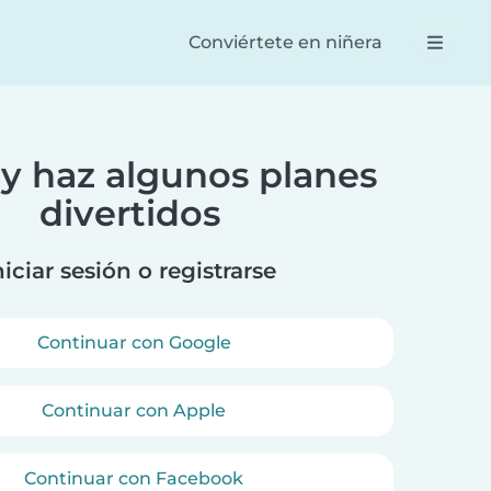
Conviértete en niñera
y haz algunos planes
Reese
Dan
divertidos
ntástica!
100% la mejor manera de
Un se
ras estelares
conectar a padres y niñeras.
real
año. Ella se
Muy fácil de navegar y una
las 
niciar sesión o registrarse
r con ellas.
forma eficiente y efectiva de
prio
reservar a tu niñera.
Continuar con Google
Continuar con Apple
Continuar con Facebook