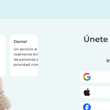
Únete 
Daniel
Teiqua
Un servicio al cliente
¡Qué aplicación fa
realmente brillante, ¡poner a
Encontré dos niñe
las personas primero es su
para mi hija de un 
I
prioridad número uno!
la pasó de lo mejo