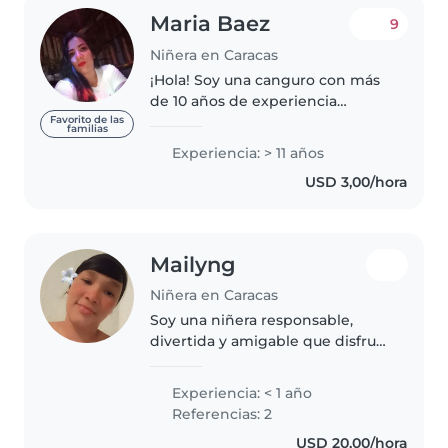
Maria Baez
9
Niñera en Caracas
¡Hola! Soy una canguro con más
de 10 años de experiencia
cuidando niños de todas las
Favorito de las
familias
edades. Me encanta leer, dibujar
Experiencia: > 11 años
y hacer manualidades con los
USD 3,00/hora
pequeños, y también puedo
ayudar..
Mailyng
Niñera en Caracas
Soy una niñera responsable,
divertida y amigable que disfruta
mucho de la compañía de los
niños. Tengo experiencia
Experiencia: < 1 año
trabajando con niños en edad
Referencias: 2
preescolar y me encanta leerles
USD 20,00/hora
cuentos..