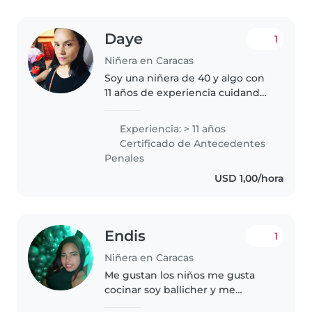
Daye
1
Niñera en Caracas
Soy una niñera de 40 y algo con
11 años de experiencia cuidando
niños de todas las edades, desde
bebés hasta niños en edad
Experiencia: > 11 años
escolar. Soy una persona
Certificado de Antecedentes
responsable, calmada y muy
Penales
paciente...
USD 1,00/hora
Endis
1
Niñera en Caracas
Me gustan los niños me gusta
cocinar soy ballicher y me
adapto amo trabajar con niños y