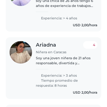
soy una chica de 26 años tengo 6
años de experiencia de trabajos
en casa de familia de niñera he
cuidado niños pequeños niños
Experiencia: > 4 años
grandes estoy en Caracas tengo
USD 2,00/hora
disponibilidad de tiempo..
Ariadna
4
Niñera en Caracas
Soy una joven niñera de 21 años
responsable, divertida y
bondadosa con más de 3 años
de experiencia cuidando niños
Experiencia: > 3 años
de todas las edades, desde
Tiempo promedio de
bebés hasta adolescentes. Estoy
respuesta: 8 horas
estudiando..
USD 2,00/hora