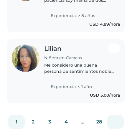
paciencia soy mamá de dos
varones intranquilos y
juguetones
Experiencia: > 8 años
USD 4,89/hora
Lilian
Niñera en Caracas
Me considero una buena
persona de sentimientos nobles
y fácil integración mi experiencia
la he adquirido a través de mis
Experiencia: < 1 año
hijos los cuales he encaminado
USD 5,00/hora
de buena manera, sin maltratos,..
1
2
3
4
...
28