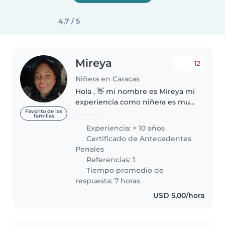
4,7 / 5
Mireya
12
Niñera en Caracas
Hola , 👋 mi nombre es Mireya mi
experiencia como niñera es muy
amplia ya que desde los 18 años
Favorito de las
familias
de edad he trabajado en
Experiencia: > 10 años
maternales prescolares ,
Certificado de Antecedentes
cuidando bebé a domicilio
Penales
estudie educación..
Referencias: 1
Tiempo promedio de
respuesta: 7 horas
USD 5,00/hora