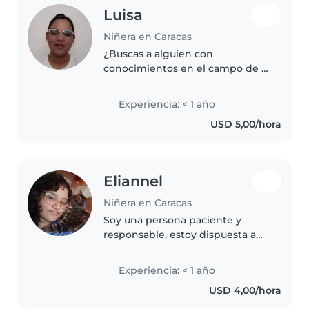
Luisa
Niñera en Caracas
¿Buscas a alguien con
conocimientos en el campo de la
salud cuidar de tu hijo? Yo soy
TSU en enfermería. Soy
Experiencia: < 1 año
responsable y creativa, con
USD 5,00/hora
habilidades en manualidades y
dibujo. Me encanta..
Eliannel
Niñera en Caracas
Soy una persona paciente y
responsable, estoy dispuesta a
adaptarme a las situaciones que
vengan, se hacer manualidades y
Experiencia: < 1 año
se dibujar
USD 4,00/hora