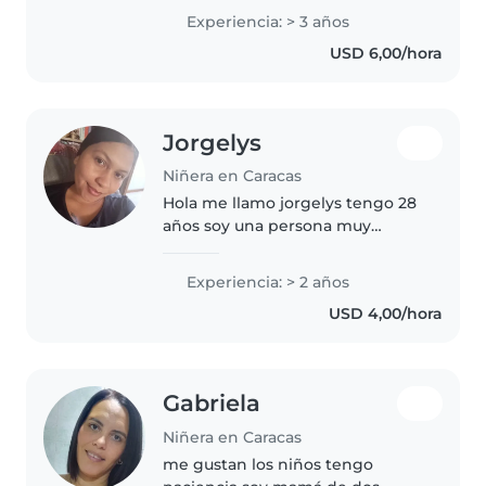
con e cuidado a 3 niños en la
Experiencia: > 3 años
misma casa tengo 3 años de
USD 6,00/hora
experiencia y se cómo cuidar
niños..
Jorgelys
Niñera en Caracas
Hola me llamo jorgelys tengo 28
años soy una persona muy
responsable, con mucha
paciencia y amor para dar amo lo
Experiencia: > 2 años
que hago me esfuerzo mucho
USD 4,00/hora
para dar lo mejor. He cuidado
niños y adultos..
Gabriela
Niñera en Caracas
me gustan los niños tengo