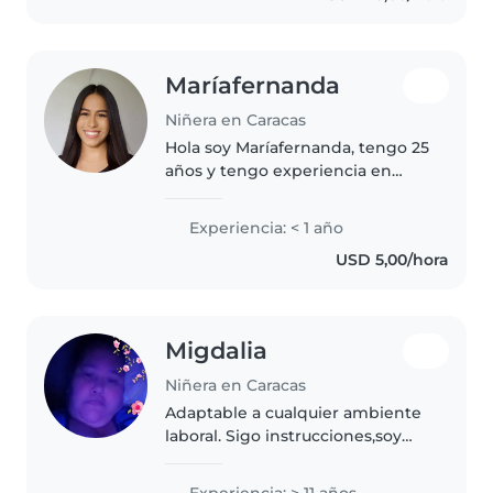
Maríafernanda
Niñera en Caracas
Hola soy Maríafernanda, tengo 25
años y tengo experiencia en
cuidado infantil, apoyo escolar y
acompañamiento en terapia
Experiencia: < 1 año
ocupacional infantil con niños de
USD 5,00/hora
1 a 15 años. He trabajado..
Migdalia
Niñera en Caracas
Adaptable a cualquier ambiente
laboral. Sigo instrucciones,soy
colaboradora y tngo iniciativa.
Respeto el espacio d cada quien.
Experiencia: > 11 años