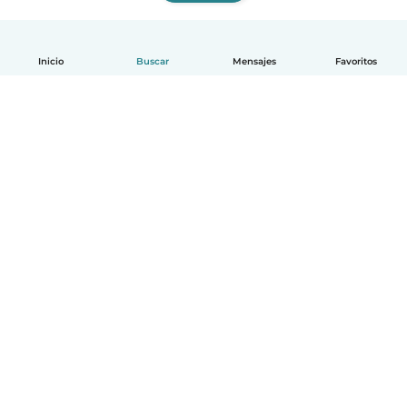
Inicio
Buscar
Mensajes
Favoritos
Español
Cómo funciona
Ayuda
Términos y Privacidad
Precios
Datos de la empresa
Babysits para Empresas
Normas de la comunidad
© Babysits B.V.