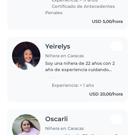
Soy empática. Me adapto a
Certificado de Antecedentes
cualquier horario laboral...
Penales
USD 5,00/hora
Yeirelys
Niñera en Caracas
Soy una niñera de 22 años con 2
año de experiencia cuidando
niños de todas las edades, desde
bebés hasta niños en edad
Experiencia: > 1 año
escolar. Soy una persona
USD 20,00/hora
divertida, responsable y
paciente. Puedo..
Oscarli
Niñera en Caracas