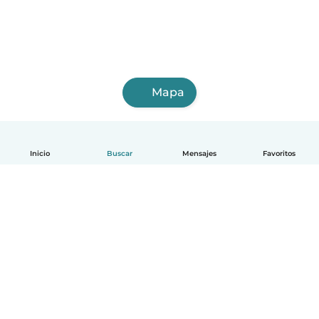
Mapa
Inicio
Buscar
Mensajes
Favoritos
Español
Cómo funciona
Ayuda
Términos y Privacidad
Precios
Datos de la empresa