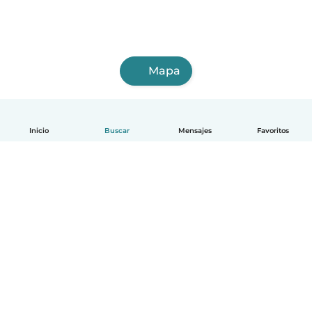
Mapa
Inicio
Buscar
Mensajes
Favoritos
Español
Cómo funciona
Ayuda
Términos y Privacidad
Precios
Datos de la empresa
Babysits para Empresas
Normas de la comunidad