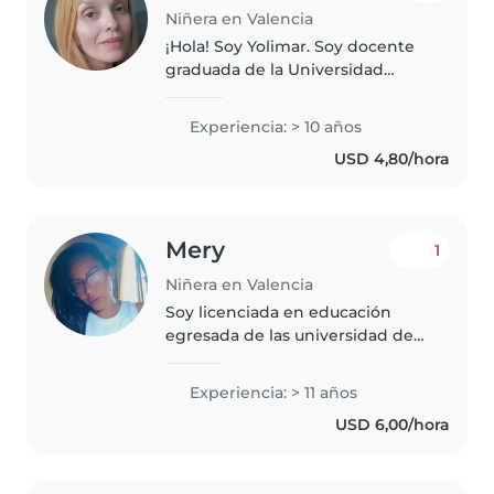
Niñera en Valencia
¡Hola! Soy Yolimar. Soy docente
graduada de la Universidad
Nacional Abierta (UNA) y una
profesional versátil, responsable
Experiencia: > 10 años
y de confianza. Me caracterizo
USD 4,80/hora
por mi paciencia, empatía y..
Mery
1
Niñera en Valencia
Soy licenciada en educación
egresada de las universidad de
Carabobo, divorciada y Madre de
2; el mayor de 18 y una nena de 8
Experiencia: > 11 años
los cuales quedan bajo el
USD 6,00/hora
cuidado de mi madre. Tengo
más..