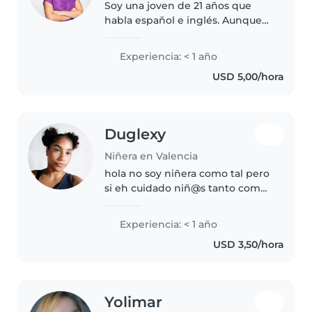
Soy una joven de 21 años que
habla español e inglés. Aunque
no tengo experiencia previa
como niñera con familias nuevas,
Experiencia: < 1 año
soy una persona responsable,
USD 5,00/hora
amigable y bondadosa que
disfruta..
Duglexy
Niñera en Valencia
hola no soy niñera como tal pero
si eh cuidado niñ@s tanto como
herman@s y prim@s e hijos
conocidos, también me gustan
Experiencia: < 1 año
los niñ@s y tengo much
USD 3,50/hora
paciencia
Yolimar