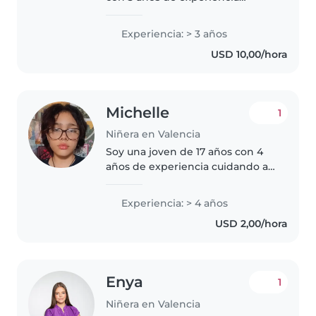
cuidando niños pequeños, bebés
y niños pequeños. Soy
Experiencia: > 3 años
responsable, divertida y
USD 10,00/hora
amigable. Me encanta leer a los
niños, hacer..
Michelle
1
Niñera en Valencia
Soy una joven de 17 años con 4
años de experiencia cuidando a
niños de entre 1 y 16 o mi misma
edad. Soy responsable, divertida
Experiencia: > 4 años
y paciente, enseño dibujo y
USD 2,00/hora
tengo habilidad de enseñar..
Enya
1
Niñera en Valencia