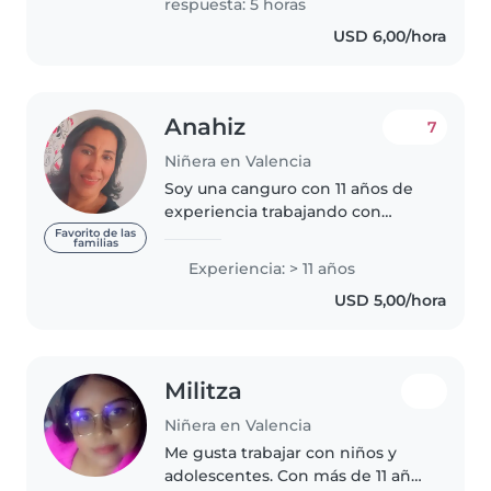
respuesta: 5 horas
USD 6,00/hora
Anahiz
7
Niñera en Valencia
Soy una canguro con 11 años de
experiencia trabajando con
niños de todas las edades, desde
Favorito de las
familias
bebés hasta adolescentes. Estoy
Experiencia: > 11 años
titulada en Educación Inicial y
USD 5,00/hora
tengo experiencia trabajando..
Militza
Niñera en Valencia
Me gusta trabajar con niños y
adolescentes. Con más de 11 años