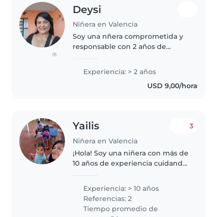
Deysi
Niñera en Valencia
Soy una nñera comprometida y
responsable con 2 años de
(1)
experiencia cuidando niños,
especialmente de edad de
Experiencia: > 2 años
párvulo. Me gusta mucho
USD 9,00/hora
interactuar con los niños a través
de actividades..
Yailis
3
Niñera en Valencia
¡Hola! Soy una niñera con más de
10 años de experiencia cuidando
niños de todas las edades, desde
bebés hasta escolares. Soy
Experiencia: > 10 años
madre, lo que me da una
Referencias: 2
perspectiva única y paciente
Tiempo promedio de
para..