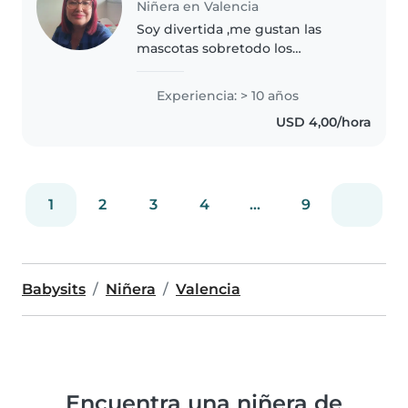
Niñera en Valencia
Soy divertida ,me gustan las
mascotas sobretodo los
perritos,soy muy responsable y
me encantan las matemáticas.
Experiencia: > 10 años
USD 4,00/hora
1
2
3
4
...
9
Babysits
Niñera
Valencia
Encuentra una niñera de