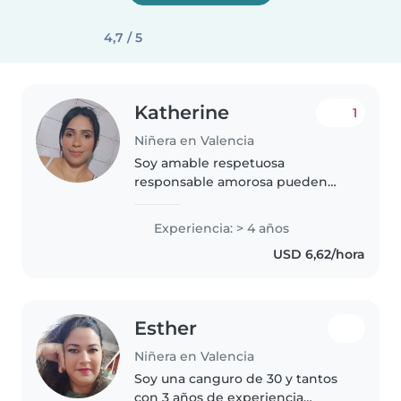
4,7 / 5
Katherine
1
Niñera en Valencia
Soy amable respetuosa
responsable amorosa pueden
confiar en mí me gusta reir ah
pero también soy muy sensible
Experiencia: > 4 años
jajaja llorona me gusta echar
USD 6,62/hora
broma en mi momento libre y
no me gusta..
Esther
Niñera en Valencia
Soy una canguro de 30 y tantos
con 3 años de experiencia