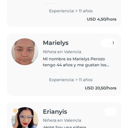
de experiencia como canguro,
organizo actividades creativas
Experiencia: > 11 años
como manualidades, música o
USD 4,50/hora
cuentos. Ayudo con la tarea y..
Marielys
1
Niñera en Valencia
Mi nombre es Marielys Perozo
tengo 44 años y me gustan los
niños tan hago labor de limpieza
soy muy colaboradora y muy
Experiencia: > 11 años
humilde onesta soy una mujer
USD 20,50/hora
trabajadora cabeza de hogar
...trabajé..
Erianyis
Niñera en Valencia
¡Hola! Soy una niñera