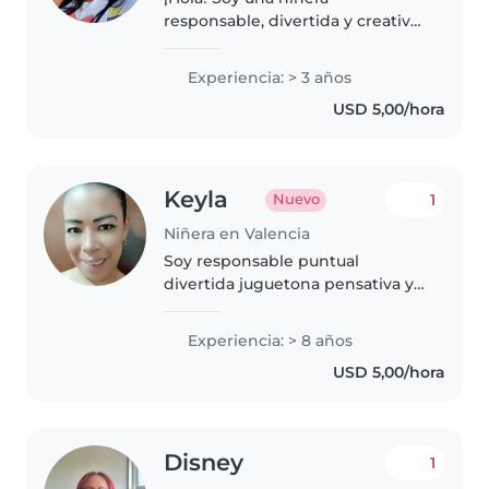
responsable, divertida y creativa
en sus 24 años, con 3 años de
experiencia cuidando niños en
Experiencia: > 3 años
edad preescolar ( fuí docente )y
USD 5,00/hora
en edad de guardería. Me
encanta..
Keyla
1
Nuevo
Niñera en Valencia
Soy responsable puntual
divertida juguetona pensativa y
dinamica
Experiencia: > 8 años
USD 5,00/hora
Disney
1