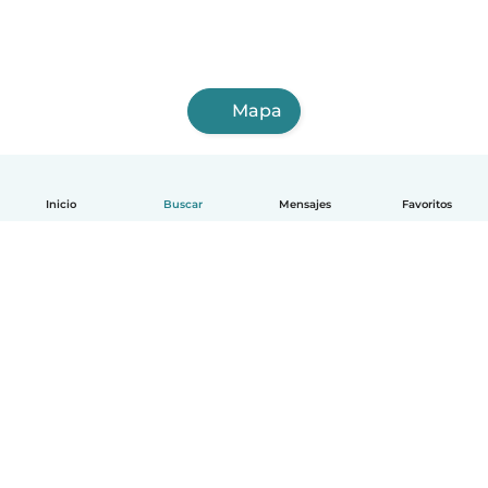
Mapa
Inicio
Buscar
Mensajes
Favoritos
Español
Cómo funciona
Ayuda
Términos y Privacidad
Precios
Datos de la empresa
Babysits para Empresas
Normas de la comunidad