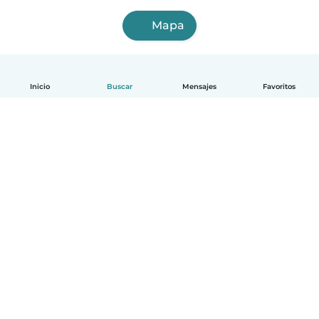
Mapa
Inicio
Buscar
Mensajes
Favoritos
Español
Cómo funciona
Ayuda
Términos y Privacidad
Precios
Datos de la empresa
Babysits para Empresas
Normas de la comunidad