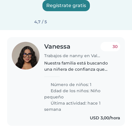
Regístrate gratis
4,7 / 5
Vanessa
30
Trabajos de nanny en Valencia
Nuestra familia está buscando
una niñera de confianza que
pueda cuidar de nuestro hijo de 1
año. Es un niño muy energético,
Número de niños: 1
inteligente e independiente.
Edad de los niños:
Niño
Nos gustaría una persona que..
pequeño
Última actividad: hace 1
semana
USD 3,00/hora