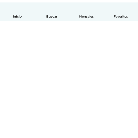
Inicio
Buscar
Mensajes
Favoritos
Español
Cómo funciona
Ayuda
Términos y Privacidad
Precios
Datos de la empresa
Babysits para Empresas
Normas de la comunidad