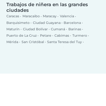
Trabajos de niñera en las grandes
ciudades
Caracas
Maracaibo
Maracay
Valencia
Barquisimeto
Ciudad Guayana
Barcelona
Maturín
Ciudad Bolívar
Cumaná
Barinas
Puerto de La Cruz
Petare
Cabimas
Turmero
Mérida
San Cristóbal
Santa Teresa del Tuy
Los Teques
Guarenas
Coro
Valera
Nuestra Señora del Rosario de Baruta
Ciudad Ojeda
San Fernando de Apure
Guatire
El Tigre
Porlamar
San Felipe
Guacara
Acarigua
Cúa
Araure
Puerto Cabello
Calabozo
Ocumare
San Juan de Los Morros