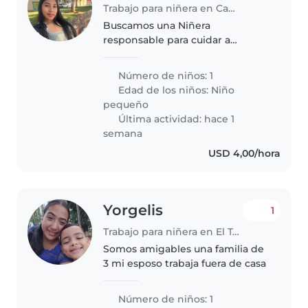
Trabajo para niñera en Caracas
Buscamos una Niñera
responsable para cuidar a
nuestro pequeño de 1 año. Ideal
quien disfrute jugando y ayude
Número de niños: 1
con tareas infantiles. Que sea
Edad de los niños:
Niño
cuidadosa y atenta. Contactenos
pequeño
para coordinar..
Última actividad: hace 1
semana
USD 4,00/hora
Yorgelis
1
Trabajo para niñera en El Tocuyo
Somos amigables una familia de
3 mi esposo trabaja fuera de casa
Número de niños: 1