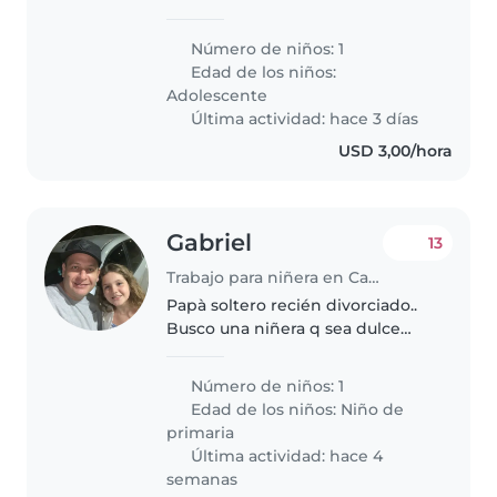
nuestra hija adolescente de 14
años. Valoramos creatividad,
Número de niños: 1
curiosidad y su creciente
Edad de los niños:
independencia en esta etapa.
Adolescente
Necesitamos..
Última actividad: hace 3 días
USD 3,00/hora
Gabriel
13
Trabajo para niñera en Caracas
Papà soltero recién divorciado..
Busco una niñera q sea dulce
con los niños..
Número de niños: 1
Edad de los niños:
Niño de
primaria
Última actividad: hace 4
semanas