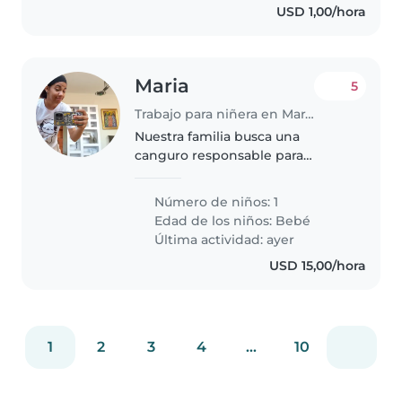
USD 1,00/hora
Maria
5
Trabajo para niñera en Maracaibo
Nuestra familia busca una
canguro responsable para
nuestro pequeño/a de un año,
lleno/a de energía y curiosidad.
Número de niños: 1
Queremos alguien que se sienta
Edad de los niños:
Bebé
cómodo/a cuidando a un bebé y
Última actividad: ayer
quien..
USD 15,00/hora
1
2
3
4
...
10