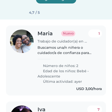
4,7 / 5
Maria
1
Nuevo
Trabajo de cuidador(a) en Caracas
Buscamos una/n niñera o
cuidador/a de confianza para
nuestros pequeños: un bebé
activo y un adolescente
Número de niños: 2
deportista. Se requiere
Edad de los niños:
Bebé
•
experiencia con niños de estas
Adolescente
edades y disposición..
Última actividad: ayer
USD 3,00/hora
Iva
7