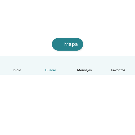
Mapa
Inicio
Buscar
Mensajes
Favoritos
Español
Cómo funciona
Ayuda
Términos y Privacidad
Precios
Datos de la empresa