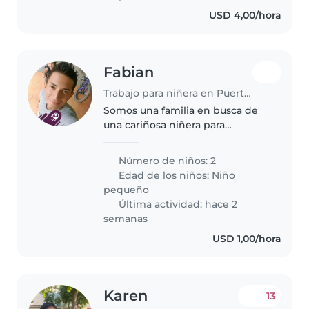
USD 4,00/hora
Fabian
Trabajo para niñera en Puerto Ayacucho
Somos una familia en busca de
una cariñosa niñera para
nuestros dos pequeños de 2
años, llenos de energía creativa y
Número de niños: 2
deportiva. Necesitamos alguien
Edad de los niños:
Niño
responsable, cómodo con tareas
pequeño
domésticas..
Última actividad: hace 2
semanas
USD 1,00/hora
Karen
13