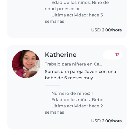
Edad de los niños:
Niño de
edad preescolar
Última actividad: hace 3
semanas
USD 2,00/hora
Katherine
12
Trabajo para niñera en Caracas
Somos una pareja Joven con una
bebé de 6 meses muy
inteligente que ya gatea y se
para con apoyo, es una niña muy
Número de niños: 1
risueña Yo debo empezar a
Edad de los niños:
Bebé
trabajar medio día y por eso
Última actividad: hace 2
necesito ayuda..
semanas
USD 2,00/hora