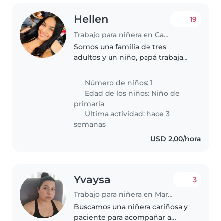
Hellen
19
Trabajo para niñera en Caracas
Somos una familia de tres
adultos y un niño, papá trabaja
de chef ejecutivo y mamá trabaja
en un casino en horario
Número de niños: 1
nocturno, la hermana mayor
Edad de los niños:
Niño de
trabaja en casa de lunes a
primaria
viernes y tiene..
Última actividad: hace 3
semanas
USD 2,00/hora
Yvaysa
3
Trabajo para niñera en Maracaibo
Buscamos una niñera cariñosa y
paciente para acompañar a