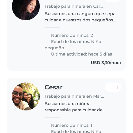
Trabajo para niñera en Caroní (Estado Bolívar)
Buscamos una canguro que sepa
cuidar a nuestros dos pequeños
exploradores, curiosos y
tranquilos. ¡Que les guste jugar y
Número de niños: 2
no les asuste un poco de
Edad de los niños:
Niño
organización en el hogar
pequeño
Última actividad: hace 5 días
USD 3,30/hora
Cesar
1
Trabajo para niñera en Maracaibo
Buscamos una niñera
responsable para cuidar de
nuestro pequeño niña de 2 años.
Prefieren alguien cómodo
Número de niños: 1
cocinando y con la casa
Edad de los niños:
Niño