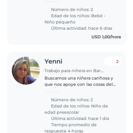
son niños muy activos
Número de niños: 2
Edad de los niños:
Bebé
•
Niño pequeño
Última actividad: hace 6 días
USD 1,00/hora
Yenni
2
Trabajo para niñera en Barinas
Buscamos una niñera cariñosa y
que nos apoye con las cosas del
hogar y paciente para nuestros
dos pequeños lleno de energía.
Número de niños: 2
¡Ideal si ama el cuidado infantil y
Edad de los niños:
Niño de
disfruta de tiempo..
edad preescolar
Última actividad: hace 1 día
Tiempo promedio de
respuesta: 4 horas