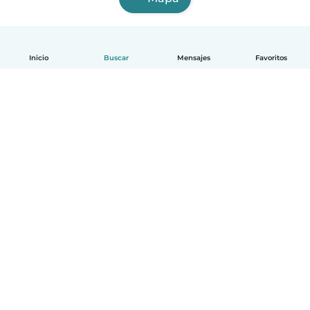
Inicio
Buscar
Mensajes
Favoritos
Español
Cómo funciona
Ayuda
Términos y Privacidad
Precios
Datos de la empresa
Babysits para Empresas
Normas de la comunidad