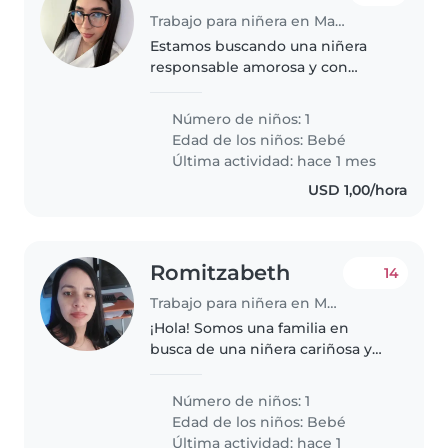
Trabajo para niñera en Maracay
Estamos buscando una niñera
responsable amorosa y con
mucha paciencia para cuidar a
mi bebé los pagos serian
Número de niños: 1
ajustados al hablar con la niñera
Edad de los niños:
Bebé
Última actividad: hace 1 mes
USD 1,00/hora
Romitzabeth
14
Trabajo para niñera en Maracay
¡Hola! Somos una familia en
busca de una niñera cariñosa y
responsable para cuidar a
nuestro bebé, un niño lleno de
Número de niños: 1
energía, muy juguetón y curioso.
Edad de los niños:
Bebé
Necesitamos a alguien que se
Última actividad: hace 1