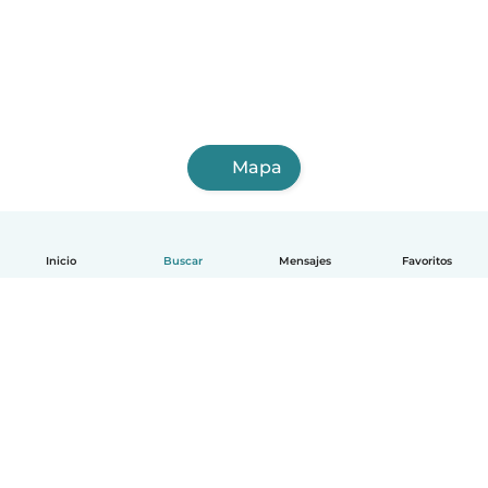
Mapa
Inicio
Buscar
Mensajes
Favoritos
Español
Cómo funciona
Ayuda
Términos y Privacidad
Precios
Datos de la empresa