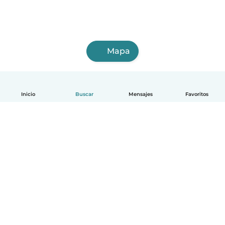
Mapa
Inicio
Buscar
Mensajes
Favoritos
Español
Cómo funciona
Ayuda
Términos y Privacidad
Precios
Datos de la empresa
Babysits para Empresas
Normas de la comunidad