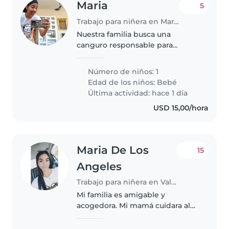
Maria
5
Trabajo para niñera en Maracaibo
Nuestra familia busca una
canguro responsable para
nuestro pequeño/a de un año,
lleno/a de energía y curiosidad.
Número de niños: 1
Queremos alguien que se sienta
Edad de los niños:
Bebé
cómodo/a cuidando a un bebé y
Última actividad: hace 1 día
quien..
USD 15,00/hora
Maria De Los
15
Angeles
Trabajo para niñera en Valencia
Mi familia es amigable y
acogedora. Mi mamá cuidara al
niño pero necesita ayuda extra
para eso es la niñera o cuidadora