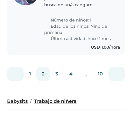
busca de un/a canguro
responsable y cariñoso/a para
cuidar a nuestro hijo de primaria.
Número de niños: 1
Es un niño amigable, inteligente
Edad de los niños:
Niño de
e independiente. Nos
primaria
encantaría..
Última actividad: hace 1 mes
USD 1,00/hora
1
2
3
4
...
10
Babysits
Trabajo de niñera