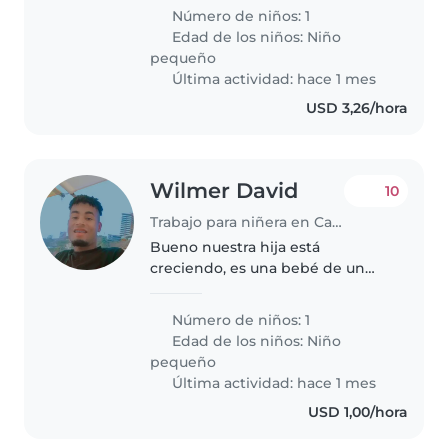
lleno/a de energía y muy
Número de niños: 1
juguetón/a. Necesitamos a
Edad de los niños:
Niño
alguien que pueda ayudar con la
pequeño
tarea y que se..
Última actividad: hace 1 mes
USD 3,26/hora
Wilmer David
10
Trabajo para niñera en Caracas
Bueno nuestra hija está
creciendo, es una bebé de un
año 2 dos meses y es ocho
mesina y aún no habla pero
Número de niños: 1
como bastante, y es muy anteta
Edad de los niños:
Niño
y aveces llora cuando no le das la
pequeño
comida a..
Última actividad: hace 1 mes
USD 1,00/hora