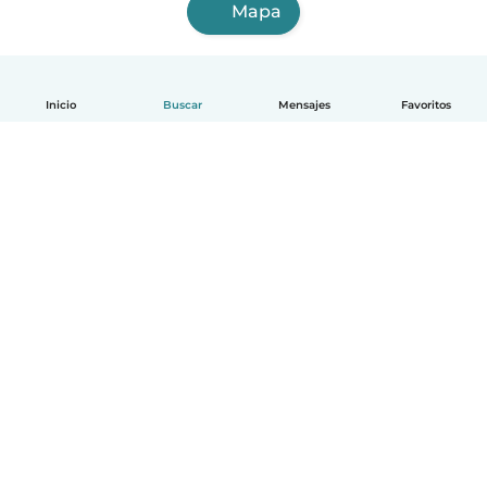
Mapa
Inicio
Buscar
Mensajes
Favoritos
Español
Cómo funciona
Ayuda
Términos y Privacidad
Precios
Datos de la empresa
Babysits para Empresas
Normas de la comunidad