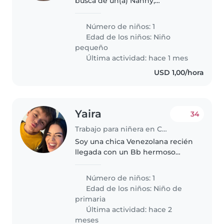
busca de un(a) Nanny,
Cuidador(a) para nuestro
pequeño de 3 meses. Nuestro
Número de niños: 1
hijo es muy amigable,
Edad de los niños:
Niño
inteligente y cariñoso/a.
pequeño
Necesitamos a alguien que se..
Última actividad: hace 1 mes
USD 1,00/hora
Yaira
34
Trabajo para niñera en Caracas
Soy una chica Venezolana recién
llegada con un Bb hermoso
busco a alguien x momentos en
los cuáles no puedo estar con él
Número de niños: 1
solo momentos cortos
Edad de los niños:
Niño de
primaria
Última actividad: hace 2
meses