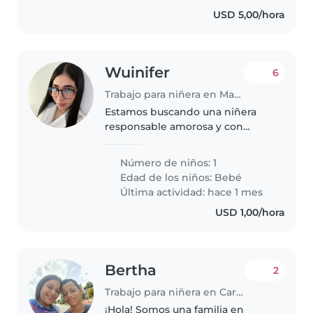
USD 5,00/hora
Wuinifer
6
Trabajo para niñera en Maracay
Estamos buscando una niñera
responsable amorosa y con
mucha paciencia para cuidar a
mi bebé los pagos serian
Número de niños: 1
ajustados al hablar con la niñera
Edad de los niños:
Bebé
Última actividad: hace 1 mes
USD 1,00/hora
Bertha
2
Trabajo para niñera en Caroní (Estado Bolívar)
¡Hola! Somos una familia en