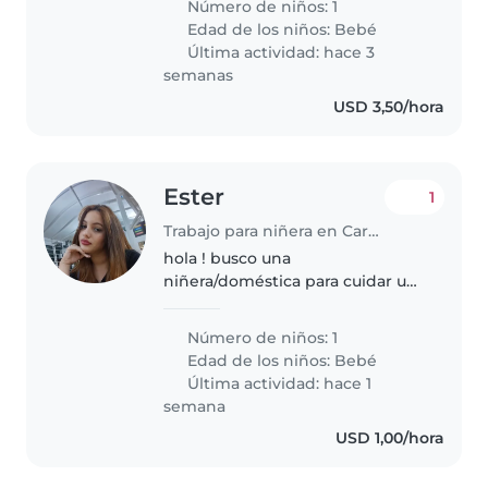
Número de niños: 1
Edad de los niños:
Bebé
Última actividad: hace 3
semanas
USD 3,50/hora
Ester
1
Trabajo para niñera en Caroní (Estado Bolívar)
hola ! busco una
niñera/doméstica para cuidar una
bebé de 7 meses, solo vendrías
cuando te lo pida máximo 4
Número de niños: 1
veces a la semana salteado
Edad de los niños:
Bebé
contactame si te interesa
Última actividad: hace 1
semana
USD 1,00/hora