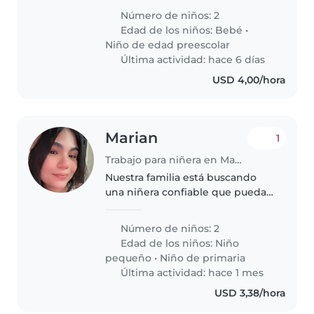
niño en edad preescolar.
Número de niños: 2
Nuestros hijos son juguetones,
Edad de los niños:
Bebé
•
inteligentes y muy habladores,
Niño de edad preescolar
así..
Última actividad: hace 6 días
USD 4,00/hora
Marian
1
Trabajo para niñera en Manoa
Nuestra familia está buscando
una niñera confiable que pueda
cuidar a nuestros 2 niños, uno de
8 año y otro de 3 años.
Número de niños: 2
Necesitamos una niñera que se
Edad de los niños:
Niño
sienta cómoda con las mascotas..
pequeño
•
Niño de primaria
Última actividad: hace 1 mes
USD 3,38/hora