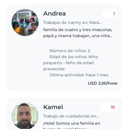
Andrea
1
Trabajos de nanny en Maracaibo
familia de cuatro y tres mascotas,
papá y mamá trabajan, una niña
de 2 y niño de 4. nos niños
conviven con mascotas, pero no
Número de niños: 2
se puede estar solos por
Edad de los niños:
Niño
seguridad. vivimos en un sector..
pequeño
•
Niño de edad
preescolar
Última actividad: hace 1 mes
USD 2,00/hora
Kamel
10
Trabajo de cuidador(a) en Caracas
¡Hola! Somos una familia en