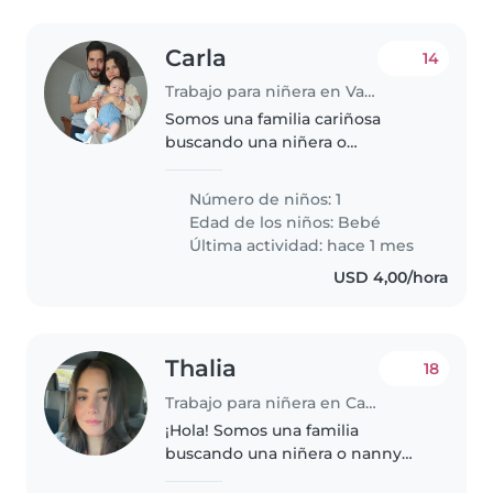
Carla
14
Trabajo para niñera en Valencia
Somos una familia cariñosa
buscando una niñera o
cuidador(a) para nuestro bebé
curioso, hablador y calmado.
Número de niños: 1
Necesitamos alguien cómodo(a)
Edad de los niños:
Bebé
con tareas del hogar. ¡Nos
Última actividad: hace 1 mes
encantaría conocerte!
USD 4,00/hora
Thalia
18
Trabajo para niñera en Caracas
¡Hola! Somos una familia
buscando una niñera o nanny
para nuestro niño/a de 2 años,