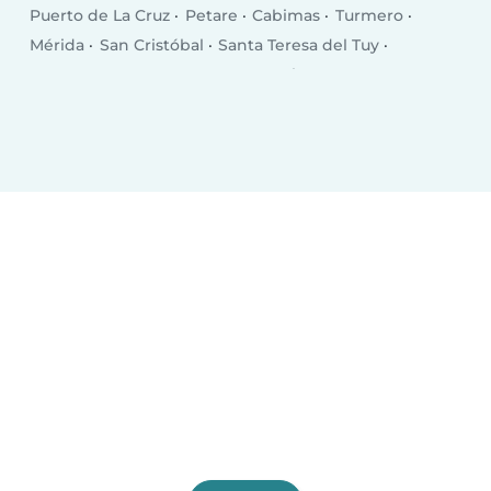
Puerto de La Cruz
Petare
Cabimas
Turmero
Mérida
San Cristóbal
Santa Teresa del Tuy
Los Teques
Guarenas
Coro
Valera
Nuestra Señora del Rosario de Baruta
Ciudad Ojeda
San Fernando de Apure
Guatire
El Tigre
Porlamar
San Felipe
Guacara
Acarigua
Cúa
Araure
Puerto Cabello
Calabozo
Ocumare
San Juan de Los Morros