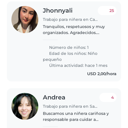
Jhonnyali
25
Trabajo para niñera en Caracas
Tranquilos, respetuosos y muy
organizados. Agradecidos.
Buscamos enfoque en la
atención de la niña y estimular
Número de niños: 1
sus juegos. Y estar atenta de sus
Edad de los niños:
Niño
cosas personales. Necesitamos
pequeño
buena..
Última actividad: hace 1 mes
USD 2,00/hora
Andrea
4
Trabajo para niñera en San Cristóbal
Buscamos una niñera cariñosa y
responsable para cuidar a
nuestros dos hijos, un bebé y un