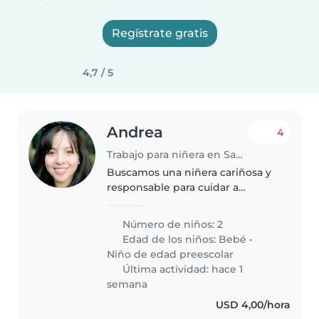
Regístrate gratis
4,7 / 5
Andrea
4
Trabajo para niñera en San Cristóbal
Buscamos una niñera cariñosa y
responsable para cuidar a
nuestros dos hijos, un bebé y un
niño en edad preescolar.
Número de niños: 2
Nuestros hijos son juguetones,
Edad de los niños:
Bebé
•
inteligentes y muy habladores,
Niño de edad preescolar
así..
Última actividad: hace 1
semana
USD 4,00/hora