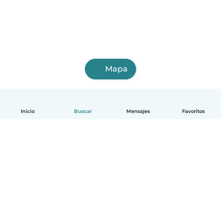
Mapa
Inicio
Buscar
Mensajes
Favoritos
Español
Cómo funciona
Ayuda
Términos y Privacidad
Precios
Datos de la empresa