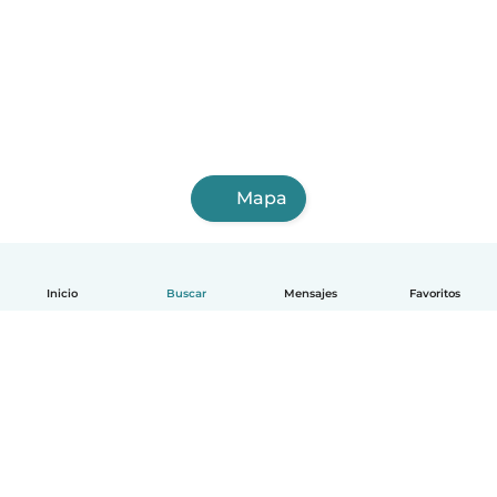
Mapa
Inicio
Buscar
Mensajes
Favoritos
Español
Cómo funciona
Ayuda
Términos y Privacidad