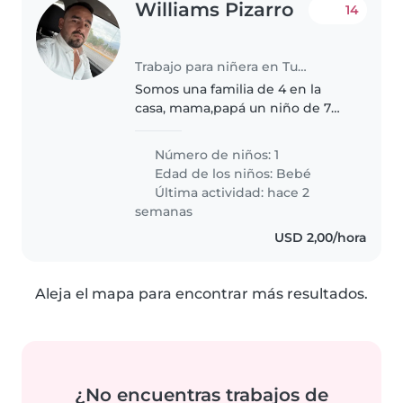
Williams Pizarro
14
Trabajo para niñera en Turmero
Somos una familia de 4 en la
casa, mama,papá un niño de 7
años y una bebé de 1 mes,
ambos padres trabajamos full y
Número de niños: 1
necesitamos una niñera que
Edad de los niños:
Bebé
cuide a la bebé solamente,
Última actividad: hace 2
puede ser en..
semanas
USD 2,00/hora
Aleja el mapa para encontrar más resultados.
¿No encuentras trabajos de