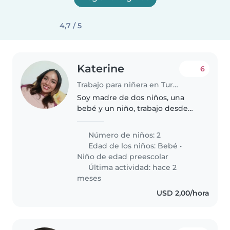
4,7 / 5
Katerine
6
Trabajo para niñera en Turmero
Soy madre de dos niños, una
bebé y un niño, trabajo desde
casa y busco una niñera flexible
que a veces pueda cuidar a los
Número de niños: 2
niños los fines de semana.
Edad de los niños:
Bebé
•
Preferiblemente una niñera con..
Niño de edad preescolar
Última actividad: hace 2
meses
USD 2,00/hora