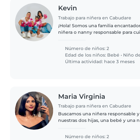
Kevin
Trabajo para niñera en Cabudare
¡Hola! Somos una familia encantado
niñera o nanny responsable para cui
hijos, un bebé y un niño en edad es
pequeños son inteligentes,..
Número de niños: 2
Edad de los niños:
Bebé
•
Niño de
Última actividad: hace 3 meses
Maria Virginia
Trabajo para niñera en Cabudare
Buscamos una niñera responsable y 
nuestras dos hijas, una bebé y una n
Nuestras princesas son tranquilas, i
creativos. Sería..
Número de niños: 2