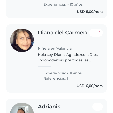
durante 10 años. Me encantan los
Experiencia: > 10 años
juegos, los cuentos y dibujar con
USD 5,00/hora
los niños. Disfruto cocinando y
ayudando..
Diana del Carmen
1
Niñera en Valencia
Hola soy Diana, Agradezco a Dios
Todopoderoso por todas las
oportunidades que nos da,
Madre, responsable, confiable,
Experiencia: > 11 años
jubilada, amable, el trabajo para
Referencias: 1
mí siempre que sea honesto..
USD 6,00/hora
Adrianis