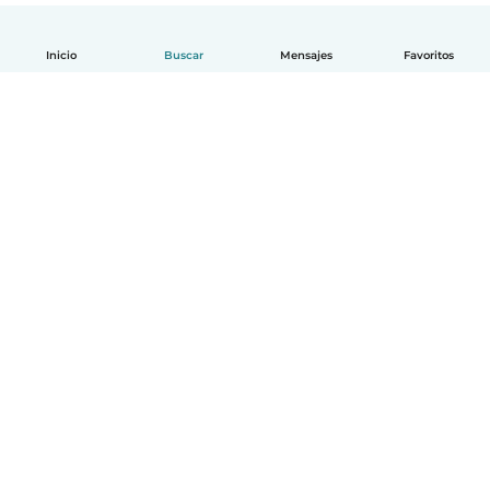
Inicio
Buscar
Mensajes
Favoritos
Español
Cómo funciona
Ayuda
Términos y Privacidad
Precios
Datos de la empresa
Babysits para Empresas
Normas de la comunidad
© Babysits B.V.