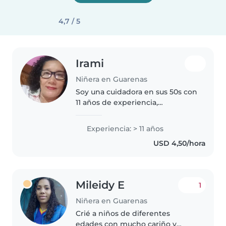
4,7 / 5
Irami
Niñera en Guarenas
Soy una cuidadora en sus 50s con
11 años de experiencia,
especializada en niños en edad
preescolar. Tengo un bachiller
Experiencia: > 11 años
integral y me encanta compartir
USD 4,50/hora
mi pasión por el arte y la música..
Mileidy E
1
Niñera en Guarenas
Crié a niños de diferentes
edades con mucho cariño y