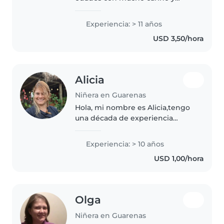
creatividad. Licenciada en
Educación integral, tengo 11 años
Experiencia: > 11 años
de experiencia como niñera. Me
USD 3,50/hora
encanta leer, hacer
manualidades, música..
Alicia
Niñera en Guarenas
Hola, mi nombre es Alicia,tengo
una década de experiencia
cuidando a niños en edad
preescolar. Me encanta organizar
Experiencia: > 10 años
juegos, cocinar y ayudar con las
USD 1,00/hora
tareas cotidianas. Respetuosa,..
Olga
Niñera en Guarenas