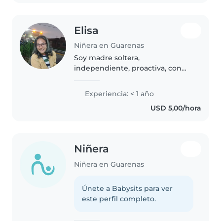
Elisa
Niñera en Guarenas
Soy madre soltera,
independiente, proactiva, con
experiencia en el cuidado y
educación de infantes, me
Experiencia: < 1 año
gustan las tareas del hogar. Mis 2
USD 5,00/hora
hijas mayores en proceso de
independencia,..
Niñera
Niñera en Guarenas
Únete a Babysits para ver
este perfil completo.