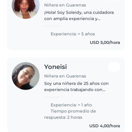
Niñera en Guarenas
¡Hola! Soy Soleidy, una cuidadora
con amplia experiencia y
formación en el cuidado infantil
desde bebés hasta adolescentes.
Experiencia: > 5 años
He trabajado en centros
USD 5,00/hora
maternales atendiendo a niños
en..
Yoneisi
Niñera en Guarenas
Soy una niñera de 25 años con
experiencia trabajando con
niños entre 1 año hasta 13 años.
Soy responsable, paciente y
Experiencia: > 1 año
tengo un espíritu creativo.
Tiempo promedio de
Puedo ayudar con una variedad
respuesta: 2 horas
de tareas,..
USD 4,00/hora