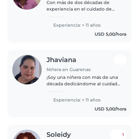
Con más de dos décadas de
experiencia en el cuidado de
niños, me especializo en trabajar
con niños pequeños,
Experiencia: > 11 años
preescolares y escolares. Soy
USD 5,00/hora
Licenciada en Educación Inicial y
tengo un..
Jhaviana
Niñera en Guarenas
¡Soy una niñera con más de una
década dedicándome al cuidado
infantil! Adoro acompañar a
niños desde bebés hasta
Experiencia: > 11 años
preescolares, con actividades
USD 5,00/hora
creativas, música y lectura. Me
encanta..
Soleidy
1