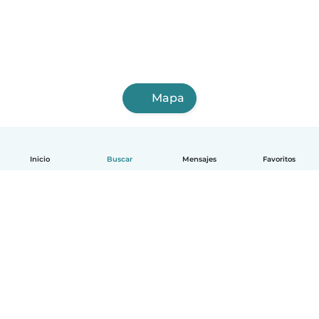
Mapa
Inicio
Buscar
Mensajes
Favoritos
Español
Cómo funciona
Ayuda
Términos y Privacidad
Precios
Datos de la empresa