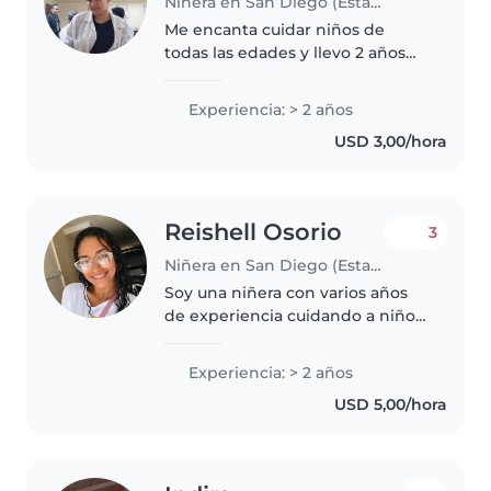
Niñera en San Diego (Estado Carabobo)
Me encanta cuidar niños de
todas las edades y llevo 2 años
como niñera. Capaz de crear
actividades divertidas, ayudarte
Experiencia: > 2 años
con labores sencillas y
USD 3,00/hora
preparando meriendas. Cuento
con certificación..
Reishell Osorio
3
Niñera en San Diego (Estado Carabobo)
Soy una niñera con varios años
de experiencia cuidando a niños
de todas las edades, desde
bebés hasta adolescentes. Soy
Experiencia: > 2 años
responsable, tranquila y creativa,
USD 5,00/hora
con habilidades para el dibujo,..