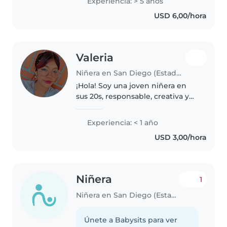
Experiencia: > 5 años
desenvuelvo en el área de la
USD 6,00/hora
evaluación Psicológica y
orientación..
Valeria
Niñera en San Diego (Estado Carabobo)
¡Hola! Soy una joven niñera en
sus 20s, responsable, creativa y
amigable. Estoy en mi tercer
semestre de educación en la
Experiencia: < 1 año
universidad de carabobo. Tengo
USD 3,00/hora
experiencia con niños con
necesidades..
Niñera
1
Niñera en San Diego (Estado Carabobo)
Únete a Babysits para ver