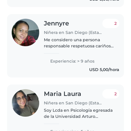
Jennyre
2
Niñera en San Diego (Estado Carabobo)
Me considero una persona
responsable respetuosa cariñosa
honesta luchadora amable
carismática me gusta mucho
Experiencia: > 9 años
trabajar como niñera amo
USD 5,00/hora
trabajar con niños desde que
tenía 18 años de..
Maria Laura
2
Niñera en San Diego (Estado Carabobo)
Soy Lcda en Psicología egresada
de la Universidad Arturo
Michelena, especializada en la
atención infanto-juvenil. Me