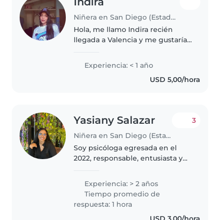
Indira
Niñera en San Diego (Estado Carabobo)
Hola, me llamo Indira recién
llegada a Valencia y me gustaría
trabajar siendo niñera, amo a los
niños, en mi familia hay muchos
Experiencia: < 1 año
niños tengo experiencia por ello
USD 5,00/hora
Yasiany Salazar
3
Niñera en San Diego (Estado Carabobo)
Soy psicóloga egresada en el
2022, responsable, entusiasta y
paciente con 3 años de
experiencia cuidando niños de
Experiencia: > 2 años
todas las edades, desde bebés
Tiempo promedio de
hasta adolescentes. Me encanta
respuesta: 1 hora
leer..
USD 3,00/hora