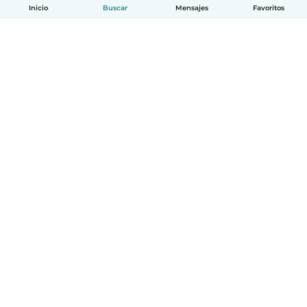
Inicio
Buscar
Mensajes
Favoritos
Español
Cómo funciona
Ayuda
Términos y Privacidad
Precios
Datos de la empresa
Babysits para Empresas
Normas de la comunidad
© Babysits B.V.