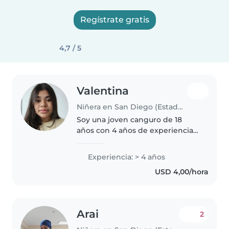
Regístrate gratis
4,7 / 5
Valentina
Niñera en San Diego (Estado Carabobo)
Soy una joven canguro de 18
años con 4 años de experiencia
cuidando a niños de todas las
edades, desde bebés hasta
Experiencia: > 4 años
adolescentes. Soy una persona
USD 4,00/hora
responsable, paciente y
amigable, y..
Arai
2