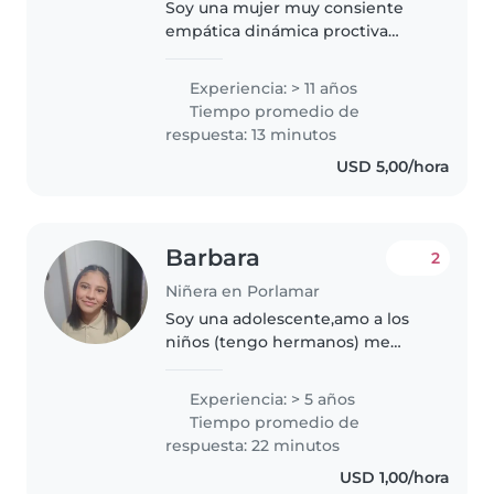
Soy una mujer muy consiente
empática dinámica proctiva
aprendo y me adapto rápido alas
necesidades de quien me
Experiencia: > 11 años
contrata soy transparente lo q no
Tiempo promedio de
me gusta lo converso y soy de
respuesta: 13 minutos
mente..
USD 5,00/hora
Barbara
2
Niñera en Porlamar
Soy una adolescente,amo a los
niños (tengo hermanos) me
gustaría poder ayudar con
niños,y además ayudar un poco a
Experiencia: > 5 años
mi madre. Cocino. Limpio. Me
Tiempo promedio de
adapto rápido. Soy buena con los
respuesta: 22 minutos
cuentos..
USD 1,00/hora