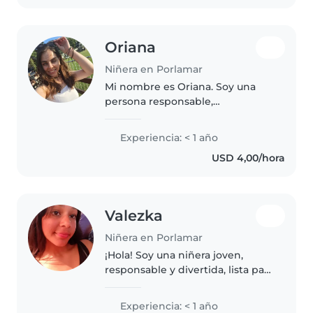
Oriana
Niñera en Porlamar
Mi nombre es Oriana. Soy una
persona responsable,
organizada, sociable y paciente.
He trabajado con niños en
Experiencia: < 1 año
colegios ayudandoles con su
USD 4,00/hora
aprendizaje en inglés y
castellano. Me considero..
Valezka
Niñera en Porlamar
¡Hola! Soy una niñera joven,
responsable y divertida, lista para
cuidar a tus hijos con cariño y
dedicación. Aunque soy nueva
Experiencia: < 1 año