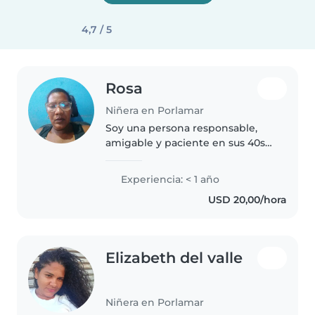
4,7 / 5
Rosa
Niñera en Porlamar
Soy una persona responsable,
amigable y paciente en sus 40s
con experiencia como madre.
Me encanta leer a los niños y
Experiencia: < 1 año
estoy cómoda con las labores del
USD 20,00/hora
hogar. Me gustaría cuidar a tu..
Elizabeth del valle
Niñera en Porlamar