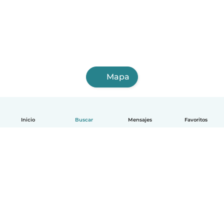
Mapa
Inicio
Buscar
Mensajes
Favoritos
Español
Cómo funciona
Ayuda
Términos y Privacidad
Precios
Datos de la empresa