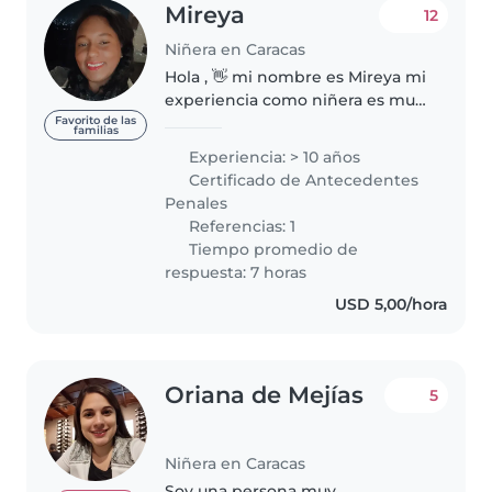
Mireya
12
Niñera en Caracas
Hola , 👋 mi nombre es Mireya mi
experiencia como niñera es muy
amplia ya que desde los 18 años
Favorito de las
familias
de edad he trabajado en
Experiencia: > 10 años
maternales prescolares ,
Certificado de Antecedentes
cuidando bebé a domicilio
Penales
estudie educación..
Referencias: 1
Tiempo promedio de
respuesta: 7 horas
USD 5,00/hora
Oriana de Mejías
5
Niñera en Caracas
Soy una persona muy