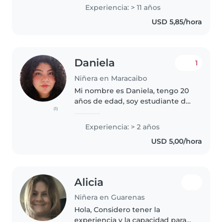
encanta jugar y cocinar. Con
Experiencia: > 11 años
gusto preparo comidas sencillas
USD 5,85/hora
y ayudo con tareas del hogar.
Puedo..
Daniela
1
Niñera en Maracaibo
Mi nombre es Daniela, tengo 20
años de edad, soy estudiante de
(1)
psicología, y me gustaría el
trabajo para continuar costeando
Experiencia: > 2 años
mis estudios. Me gustan los
USD 5,00/hora
niños, trabaje 2 años en un..
Alicia
Niñera en Guarenas
Hola, Considero tener la
experiencia y la capacidad para