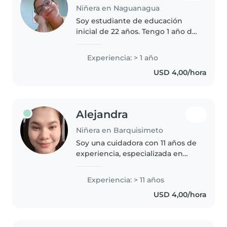
Niñera en Naguanagua
Soy estudiante de educación
inicial de 22 años. Tengo 1 año de
experiencia trabajando con
bebés, niños pequeños,
Experiencia: > 1 año
preescolares y de primaria.
USD 4,00/hora
Anteriormente trabajaba en una
guardería...
Alejandra
Niñera en Barquisimeto
Soy una cuidadora con 11 años de
experiencia, especializada en
niños de todas las edades. Me
encanta dibujar, leer, hacer
Experiencia: > 11 años
manualidades y juegos al aire
USD 4,00/hora
libre. Madre experimentada con..