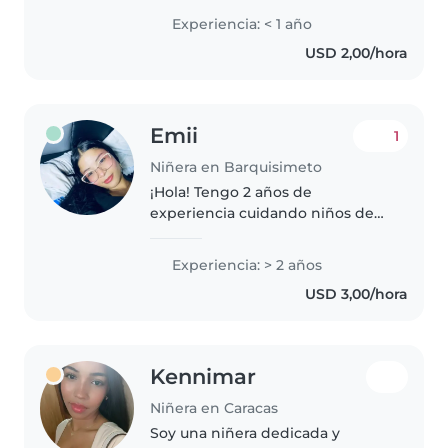
dibujar, leer y jugar con ellos.
Experiencia: < 1 año
Puedo cocinar y hacer tareas
USD 2,00/hora
ligeras sin problema. Será..
Emii
1
Niñera en Barquisimeto
¡Hola! Tengo 2 años de
experiencia cuidando niños de
diferentes edades, desde bebés
hasta niños en edad escolar. Me
Experiencia: > 2 años
encanta leerles cuentos, hacer
USD 3,00/hora
manualidades y jugar con ellos.
Además,..
Kennimar
Niñera en Caracas
Soy una niñera dedicada y