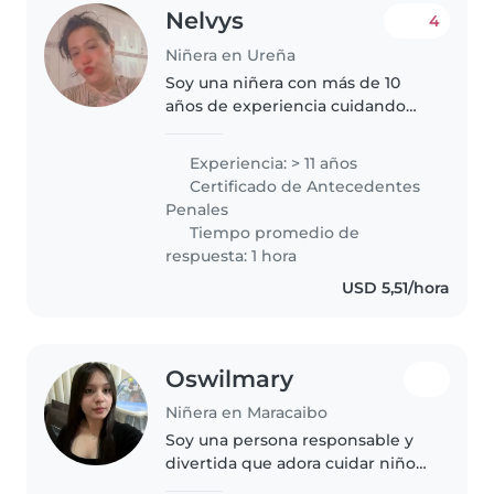
Nelvys
4
Niñera en Ureña
Soy una niñera con más de 10
años de experiencia cuidando
niños de todas las edades,
especialmente bebés y
Experiencia: > 11 años
escolares. Me considero una
Certificado de Antecedentes
persona responsable, amigable y
Penales
paciente. Estoy..
Tiempo promedio de
respuesta: 1 hora
USD 5,51/hora
Oswilmary
Niñera en Maracaibo
Soy una persona responsable y
divertida que adora cuidar niños
de todas las edades. Me encanta