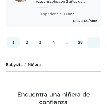
responsable, con 2 años de
experiencia cuidando a niños de
1 a 6 años. Mi objetivo es crear un
Experiencia: < 1 año
ambiente seguro, divertido y
USD 5,00/hora
educativo para los pequeños.
Me..
1
2
3
4
...
28
Babysits
Niñera
Encuentra una niñera de
confianza