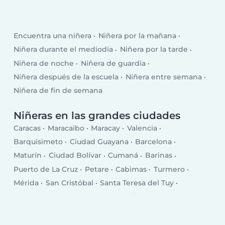
Encuentra una niñera
Niñera por la mañana
Niñera durante el mediodía
Niñera por la tarde
Niñera de noche
Niñera de guardia
Niñera después de la escuela
Niñera entre semana
Niñera de fin de semana
Niñeras en las grandes ciudades
Caracas
Maracaibo
Maracay
Valencia
Barquisimeto
Ciudad Guayana
Barcelona
Maturín
Ciudad Bolívar
Cumaná
Barinas
Puerto de La Cruz
Petare
Cabimas
Turmero
Mérida
San Cristóbal
Santa Teresa del Tuy
Los Teques
Guarenas
Coro
Valera
Nuestra Señora del Rosario de Baruta
Ciudad Ojeda
San Fernando de Apure
Guatire
El Tigre