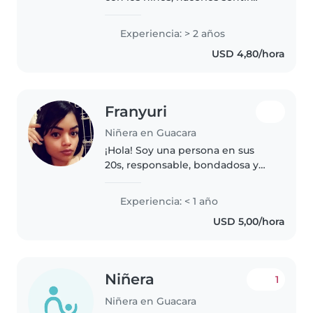
queridos y cómodos, enseñarle
el valor del respeto
Experiencia: > 2 años
USD 4,80/hora
Franyuri
Niñera en Guacara
¡Hola! Soy una persona en sus
20s, responsable, bondadosa y
divertida, con experiencia en el
cuidado de bebés y niños
Experiencia: < 1 año
pequeños. Aunque no tengo
USD 5,00/hora
experiencia formal, tengo
habilidades..
Niñera
1
Niñera en Guacara