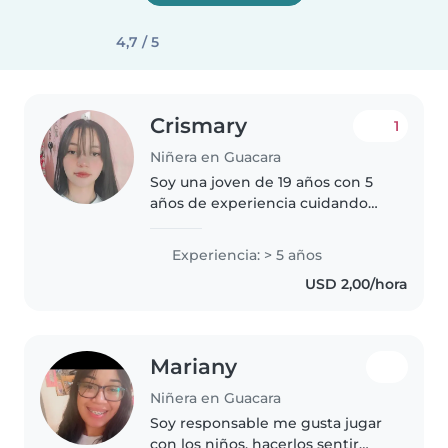
4,7 / 5
Crismary
1
Niñera en Guacara
Soy una joven de 19 años con 5
años de experiencia cuidando
niños de todas las edades, desde
bebés hasta adolescentes. Soy
Experiencia: > 5 años
responsable, divertida y muy
USD 2,00/hora
paciente. Puedo ayudar con una..
Mariany
Niñera en Guacara
Soy responsable me gusta jugar
con los niños, hacerlos sentir