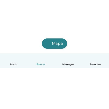
Mapa
Inicio
Buscar
Mensajes
Favoritos
Español
Cómo funciona
Ayuda
Términos y Privacidad