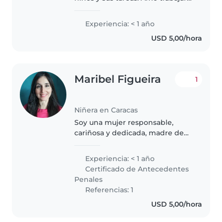
con niños, por eso estoy
estudiando para ejercer como
Experiencia: < 1 año
docente de educación inicial. 🥰
USD 5,00/hora
Maribel Figueira
1
Niñera en Caracas
Soy una mujer responsable,
cariñosa y dedicada, madre de
tres hijos (dos adultos y una
adolescente), con una profunda
Experiencia: < 1 año
vocación por el cuidado infantil.
Certificado de Antecedentes
Mi experiencia como madre me..
Penales
Referencias: 1
USD 5,00/hora