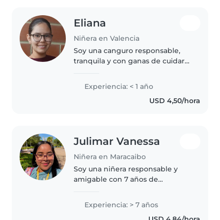
Eliana
Niñera en Valencia
Soy una canguro responsable,
tranquila y con ganas de cuidar
niños desde los más pequeños
hasta los de primaria. Me
Experiencia: < 1 año
encanta dibujar y puedo ayudar
USD 4,50/hora
con tareas básicas como cocinar
o..
Julimar Vanessa
Niñera en Maracaibo
Soy una niñera responsable y
amigable con 7 años de
experiencia cuidando niños
pequeños. Ofrezco un entorno
Experiencia: > 7 años
seguro y divertido con
USD 4,84/hora