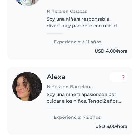
Niñera en Caracas
Soy una niñera responsable,
divertida y paciente con más de
una década de experiencia,
especialmente con bebés.
Experiencia: > 11 años
También tengo experiencia con
USD 4,00/hora
niños con necesidades
especiales, incluyendo..
Alexa
2
Niñera en Barcelona
Soy una niñera apasionada por
cuidar a los niños. Tengo 2 años
de experiencia trabajando con
niños en edad preescolar y
Experiencia: > 2 años
escolar. Disfruto mucho de leer
USD 3,00/hora
cuentos a los niños y cocinar..