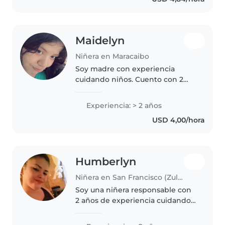
actividades como dibujar y leer
cuentos. Me siento..
Maidelyn
Niñera en Maracaibo
Soy madre con experiencia
cuidando niños. Cuento con 2
años de experiencia con
pequeños entre 1 y 10 años. Me
Experiencia: > 2 años
encanta leer, la música y el
USD 4,00/hora
trabajo con niños que tienen
necesidades..
Humberlyn
Niñera en San Francisco (Zulia)
Soy una niñera responsable con
2 años de experiencia cuidando
bebés. Me encanta leer, hacer
manualidades y música para los