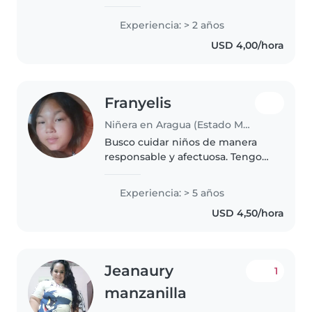
me gusta enseñarles a dibujar,
música y leerles cuentos
Experiencia: > 2 años
infantiles. Me siento cómoda con
USD 4,00/hora
mascotas y la cocina. ¡Busco..
Franyelis
Niñera en Aragua (Estado Monagas)
Busco cuidar niños de manera
responsable y afectuosa. Tengo
experiencia de 5 años con bebés,
niños pequeños y preescolares.
Experiencia: > 5 años
Me encanta leerles, jugar con
USD 4,50/hora
ellos y hacer música. Disfruto..
Jeanaury
1
manzanilla