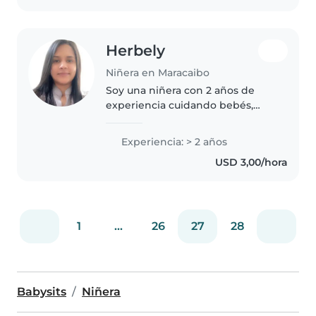
Herbely
Niñera en Maracaibo
Soy una niñera con 2 años de
experiencia cuidando bebés,
niños pequeños, preescolares y
escolares. Me encanta leer,
Experiencia: > 2 años
dibujar y hacer música con los
USD 3,00/hora
más pequeños. Tengo licencia de
conducir..
1
...
26
27
28
Babysits
Niñera