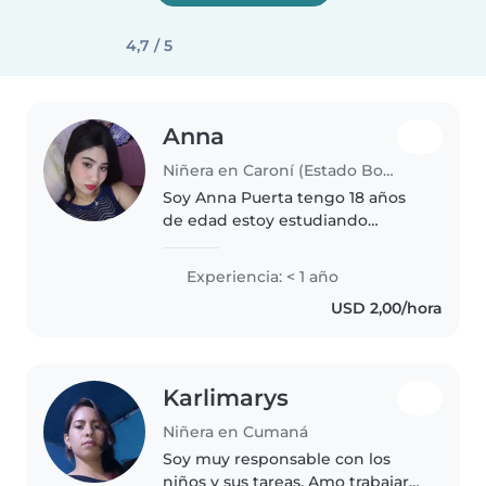
4,7 / 5
Anna
Niñera en Caroní (Estado Bolívar)
Soy Anna Puerta tengo 18 años
de edad estoy estudiando
educación inicial soy músico de
orquesta soy un poco penosa
Experiencia: < 1 año
pero con los niños tengo un
USD 2,00/hora
buen desempeño me encanta
compartir con..
Karlimarys
Niñera en Cumaná
Soy muy responsable con los
niños y sus tareas. Amo trabajar