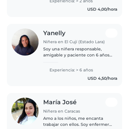
Experiencia: > 2 años
más pequeños. Estoy
USD 4,00/hora
acostumbrada a las tareas del
hogar y..
Yanelly
Niñera en El Cují (Estado Lara)
Soy una niñera responsable,
amigable y paciente con 6 años
de experiencia cuidando niños
en edad preescolar. Me encanta
Experiencia: > 6 años
hacer manualidades y cocinar.
USD 4,50/hora
¡Estoy emocionada de conocer a..
María José
Niñera en Caracas
Amo a los niños, me encanta
trabajar con ellos. Soy enfermera