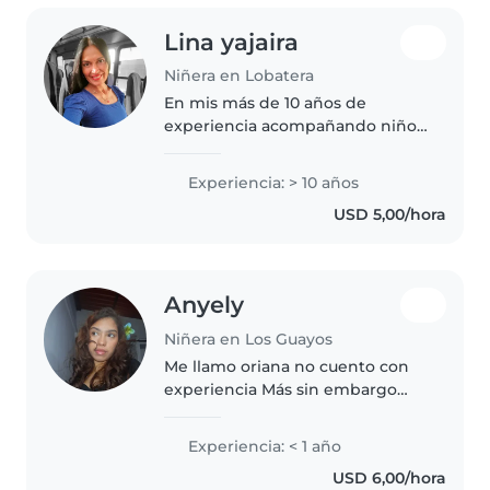
Lina yajaira
Niñera en Lobatera
En mis más de 10 años de
experiencia acompañando niños
desde preescolar hasta la
adolescencia, he desarrollado un
Experiencia: > 10 años
especial cariño por las
USD 5,00/hora
manualidades, la música y la
lectura en voz..
Anyely
Niñera en Los Guayos
Me llamo oriana no cuento con
experiencia Más sin embargo
tengo un sobrino y lo cuido y es
un bb , tengo 18 y estoy
Experiencia: < 1 año
dispuesta a todo
USD 6,00/hora