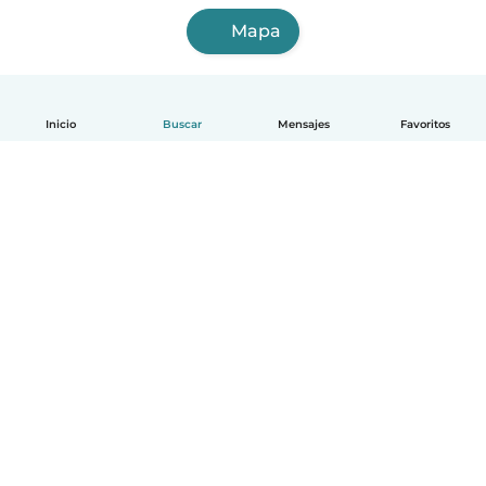
Mapa
Inicio
Buscar
Mensajes
Favoritos
Español
Cómo funciona
Ayuda
Términos y Privacidad
Precios
Datos de la empresa
Babysits para Empresas
Normas de la comunidad