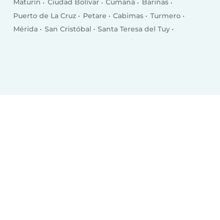
Maturín
Ciudad Bolívar
Cumaná
Barinas
Puerto de La Cruz
Petare
Cabimas
Turmero
Mérida
San Cristóbal
Santa Teresa del Tuy
Los Teques
Guarenas
Coro
Valera
Nuestra Señora del Rosario de Baruta
Ciudad Ojeda
San Fernando de Apure
Guatire
El Tigre
Porlamar
San Felipe
Guacara
Acarigua
Cúa
Araure
Puerto Cabello
Calabozo
Ocumare
San Juan de Los Morros