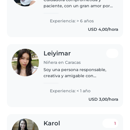
paciente, con un gran amor por
la enseñanza y el desarrollo
infantil. Me destaco por crear un
Experiencia: > 6 años
entorno cálido, seguro y
USD 4,00/hora
estimulante donde los más
pequeños pueden..
Leiyimar
Niñera en Caracas
Soy una persona responsable,
creativa y amigable con
habilidades para dibujar, leer
cuentos, manualidades y música.
Experiencia: < 1 año
Busco ofrecer un ambiente
USD 3,00/hora
seguro y divertido para tus
peques, ayuda..
Karol
1