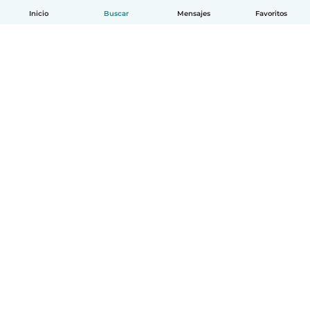
Inicio
Buscar
Mensajes
Favoritos
Español
Cómo funciona
Ayuda
Términos y Privacidad
Precios
Datos de la empresa
Babysits para Empresas
Normas de la comunidad
© Babysits B.V.