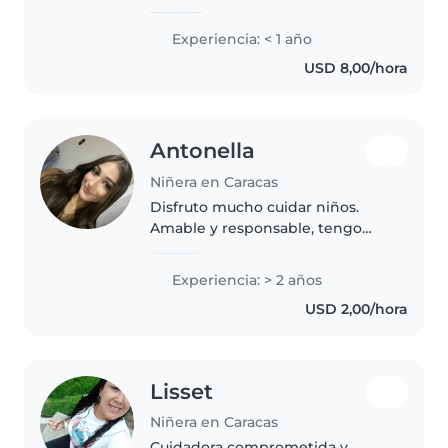
cuidado infantil. Tengo habilidad
para trabajar con niños
Experiencia: < 1 año
pequeños y en edad escolar,
USD 8,00/hora
especialmente con aquellos con
limitaciones..
Antonella
Niñera en Caracas
Disfruto mucho cuidar niños.
Amable y responsable, tengo
experiencia en educación
preescolar y en acompañar a
Experiencia: > 2 años
niños de la forma más educativa
USD 2,00/hora
y entretenida posible. Me
encanta leerles,..
Lisset
Niñera en Caracas
Cuidadora comprometida y