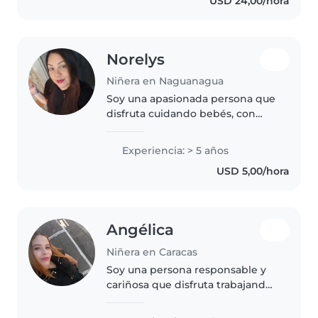
USD 24,00/hora
y ayudar en lo que sea necesario
soy de..
Norelys
Niñera en Naguanagua
Soy una apasionada persona que
disfruta cuidando bebés, con
experiencia de 5 años en el
sector. Me encantan los juegos y
Experiencia: > 5 años
siempre mantengo un trato
USD 5,00/hora
amigable y paciente. Creo en un
ambiente..
Angélica
Niñera en Caracas
Soy una persona responsable y
cariñosa que disfruta trabajando
con niños. Tengo 2 años de
experiencia cuidando niños en