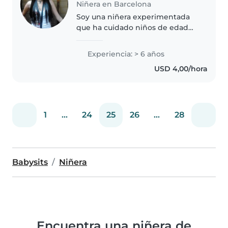
Niñera en Barcelona
Soy una niñera experimentada
que ha cuidado niños de edad
preescolar y de primaria durante
6 años. Soy responsable,
Experiencia: > 6 años
amigable y tranquila. Cuento con
USD 4,00/hora
habilidades para el dibujo y las..
1
...
24
25
26
...
28
Babysits
Niñera
Encuentra una niñera de