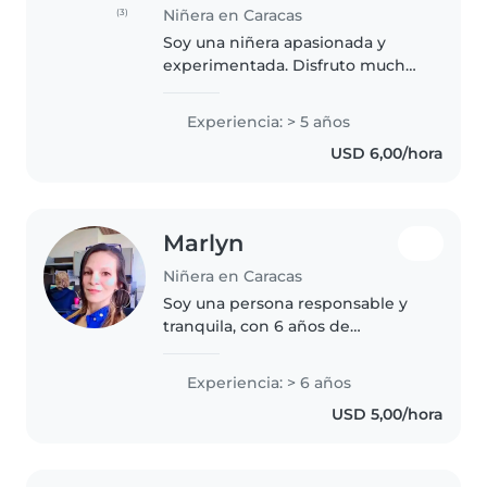
Niñera en Caracas
(3)
Soy una niñera apasionada y
experimentada. Disfruto mucho
de estar con niños de todas las
edades, desde bebés hasta
Experiencia: > 5 años
adolescentes. Tengo 4 años de
USD 6,00/hora
experiencia cuidando a niños y
me..
Marlyn
Niñera en Caracas
Soy una persona responsable y
tranquila, con 6 años de
experiencia cuidando niños en
edad preescolar, en edad escolar
Experiencia: > 6 años
y adolescentes. Soy padre/madre
USD 5,00/hora
y tengo estudios universitarios...