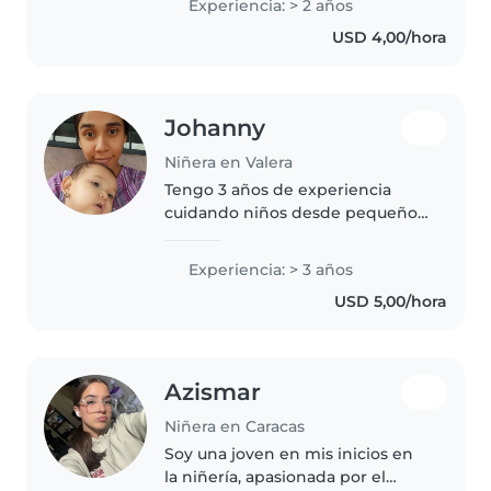
Experiencia: > 2 años
edad escolar. Me encanta dibujar
USD 4,00/hora
y ayudar con las tareas del..
Johanny
Niñera en Valera
Tengo 3 años de experiencia
cuidando niños desde pequeños
hasta preescolares y escolares.
Me encanta leer, hacer
Experiencia: > 3 años
manualidades, música y juegos.
USD 5,00/hora
Conozco bien la cocina, tareas
básicas..
Azismar
Niñera en Caracas
Soy una joven en mis inicios en
la niñería, apasionada por el