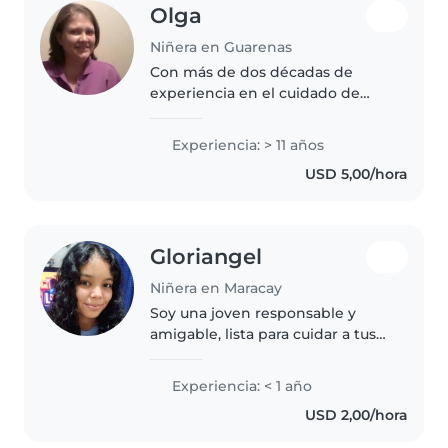
Olga
Niñera en Guarenas
Con más de dos décadas de
experiencia en el cuidado de
niños, me especializo en trabajar
con niños pequeños,
Experiencia: > 11 años
preescolares y escolares. Soy
USD 5,00/hora
Licenciada en Educación Inicial y
tengo un..
Gloriangel
Niñera en Maracay
Soy una joven responsable y
amigable, lista para cuidar a tus
niños con mucho cariño. Aunque
soy nueva en esto, tengo
Experiencia: < 1 año
habilidades como dibujar, leer
USD 2,00/hora
cuentos, hacer manualidades, y..