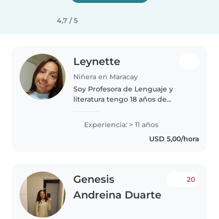
4,7 / 5
Leynette
Niñera en Maracay
Soy Profesora de Lenguaje y
literatura tengo 18 años de
experiencias dando niveles de
primaria, secundaria ,
Experiencia: > 11 años
universiitario. he cuidado a niños
USD 5,00/hora
de distintas edades. Porque
también..
Genesis
20
Andreina Duarte