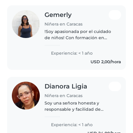
Gemerly
Niñera en Caracas
!Soy apasionada por el cuidado
de niños! Con formación en
pedagogía y experiencia
trabajando con pequeños
Experiencia: < 1 año
aventureros. Me encanta leer,
USD 2,00/hora
cantar y ayudar con tareas
usando el juego...
Dianora Ligia
Niñera en Caracas
Soy una señora honesta y
responsable y facilidad de
aprender Y me encanta los niños
soy madre de 4 y estoy
Experiencia: < 1 año
disponible y dispuesta a trabajar