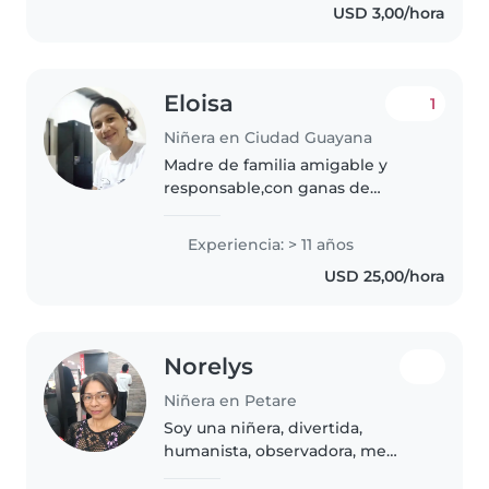
USD 3,00/hora
conocimientos y experiencia
cuidando y impartiendo..
Eloisa
1
Niñera en Ciudad Guayana
Madre de familia amigable y
responsable,con ganas de
trabajar para sacar adelante a mi
familia y prestar servicios,ayudar
Experiencia: > 11 años
a demás personas,tengo muchas
USD 25,00/hora
habilidades y destrezas
encuento..
Norelys
Niñera en Petare
Soy una niñera, divertida,
humanista, observadora, me
encanta cantar , me gusta jugar y