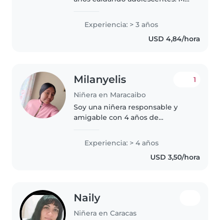
encanta dibujar y leer con ellos.
Me considero responsable y
Experiencia: > 3 años
amigable.
USD 4,84/hora
Milanyelis
1
Niñera en Maracaibo
Soy una niñera responsable y
amigable con 4 años de
experiencia cuidando
preschoolers, niños en edad
Experiencia: > 4 años
escolar y adolescentes. Me
USD 3,50/hora
encanta dibujar, leer y hacer
manualidades con ellos...
Naily
Niñera en Caracas