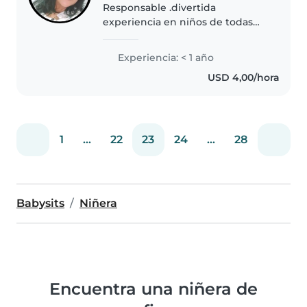
Responsable .divertida
experiencia en niños de todas
las edades se de hotelería y
clínicas como trabajo en casas
Experiencia: < 1 año
cocinar limpieza ágil
USD 4,00/hora
1
...
22
23
24
...
28
Babysits
Niñera
Encuentra una niñera de