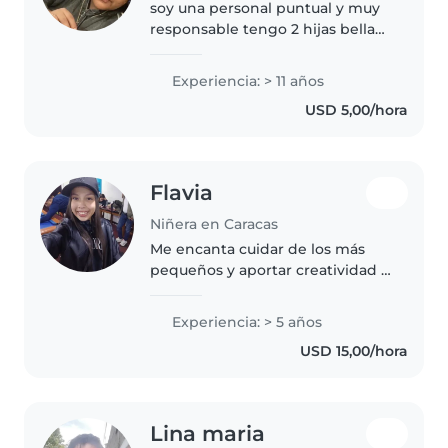
soy una personal puntual y muy
responsable tengo 2 hijas bellas
una de 20 Años tsu en
enfermería y una de 7 años
Experiencia: > 11 años
cursar 3 grado
USD 5,00/hora
Flavia
Niñera en Caracas
Me encanta cuidar de los más
pequeños y aportar creatividad a
cada momento. Con cinco años
de experiencia como canguro,
Experiencia: > 5 años
atiendo a bebés, niños
USD 15,00/hora
pequeños, preescolares y
escolares. Hablo..
Lina maria