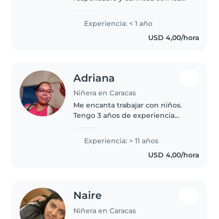
niños, tengo un título como
auxiliar de laboratorio, también
Experiencia: < 1 año
tengo un título de primeros
USD 4,00/hora
auxilios y soy estudiante de..
Adriana
Niñera en Caracas
Me encanta trabajar con niños.
Tengo 3 años de experiencia
cuidando niños, principalmente
bebés y niños pequeños.
Experiencia: > 11 años
También tengo experiencia con
USD 4,00/hora
niños con necesidades
especiales, en..
Naire
Niñera en Caracas