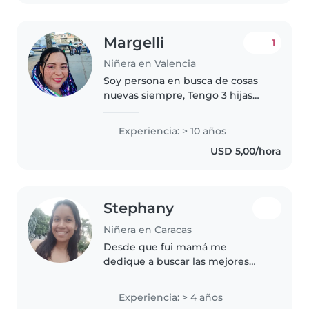
Margelli
1
Niñera en Valencia
Soy persona en busca de cosas
nuevas siempre, Tengo 3 hijas
hembras soy dinámica divertida
trabajo como docente de
Experiencia: > 10 años
primaria y poseo la experiencia
USD 5,00/hora
para trabajar con niños
considero..
Stephany
Niñera en Caracas
Desde que fui mamá me
dedique a buscar las mejores
formas y estrategias como
mamá. Al paso del crecimiento
Experiencia: > 4 años
de mi hija pude adquirir más