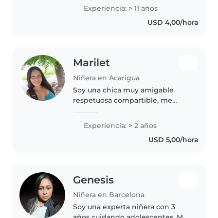
a aprender de los más pequeños
Experiencia: > 11 años
Es encantador enseñarlos y mas
USD 4,00/hora
emocionante a aprender como
ellos..
Marilet
Niñera en Acarigua
Soy una chica muy amigable
respetuosa compartible, me
encantan los beb. Ya que tengo 3
lindos pequeños que son mi
Experiencia: > 2 años
adoracion, alos niños ahi que
USD 5,00/hora
darle mucho amor y cariño.
Genesis
Niñera en Barcelona
Soy una experta niñera con 3
años cuidando adolescentes. Me