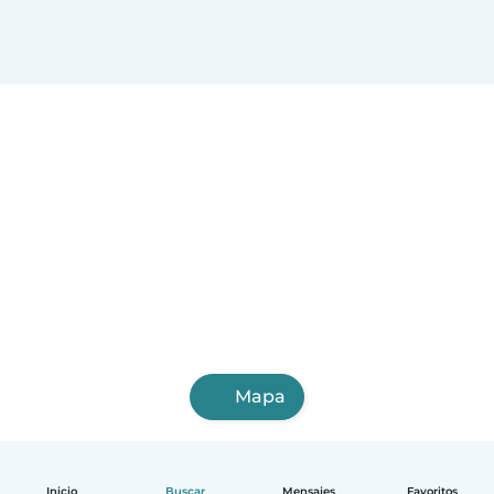
San Fernando de Apure
Guatire
El Tigre
Porlamar
San Felipe
Guacara
Acarigua
Cúa
Araure
Puerto Cabello
Calabozo
Ocumare
San Juan de Los Morros
Mapa
Inicio
Buscar
Mensajes
Favoritos