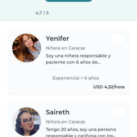
4,7 / 5
Yenifer
Niñera en Caracas
Soy una niñera responsable y
paciente con 6 años de
experiencia, especialmente con
bebés y niños pequeños. Tengo
Experiencia: > 6 años
certificación en primeros auxilios
USD 4,32/hora
y experiencia con niños con
necesidades..
Saireth
Niñera en Caracas
Tengo 20 años, soy una persona
responsable y cariñosa con los