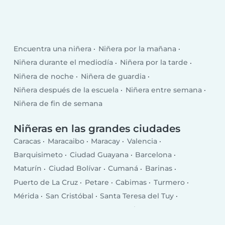
Encuentra una niñera
Niñera por la mañana
Niñera durante el mediodía
Niñera por la tarde
Niñera de noche
Niñera de guardia
Niñera después de la escuela
Niñera entre semana
Niñera de fin de semana
Niñeras en las grandes ciudades
Caracas
Maracaibo
Maracay
Valencia
Barquisimeto
Ciudad Guayana
Barcelona
Maturín
Ciudad Bolívar
Cumaná
Barinas
Puerto de La Cruz
Petare
Cabimas
Turmero
Mérida
San Cristóbal
Santa Teresa del Tuy
Los Teques
Guarenas
Coro
Valera
Nuestra Señora del Rosario de Baruta
Ciudad Ojeda