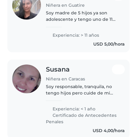
Niñera en Guatire
Soy madre de 5 hijos ya son
adolescente y tengo uno de 11
años vivo con ellos me gusta los
animales me fascina cocinar soy
Experiencia: > 11 años
muy tranquila me gusta la
USD 5,00/hora
música vivo en Guatire en un
apartamento
Susana
Niñera en Caracas
Soy responsable, tranquila, no
tengo hijos pero cuide de mi
sobrino parte de su crecimiento
hasta primaria y me gustan las
Experiencia: < 1 año
mascotas.
Certificado de Antecedentes
Penales
USD 4,00/hora