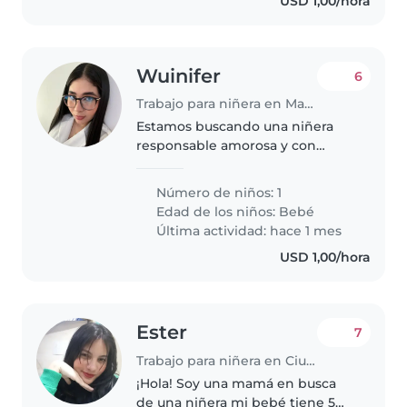
USD 1,00/hora
Wuinifer
6
Trabajo para niñera en Maracay
Estamos buscando una niñera
responsable amorosa y con
mucha paciencia para cuidar a
mi bebé los pagos serian
Número de niños: 1
ajustados al hablar con la niñera
Edad de los niños:
Bebé
Última actividad: hace 1 mes
USD 1,00/hora
Ester
7
Trabajo para niñera en Ciudad Guayana
¡Hola! Soy una mamá en busca
de una niñera mi bebé tiene 5