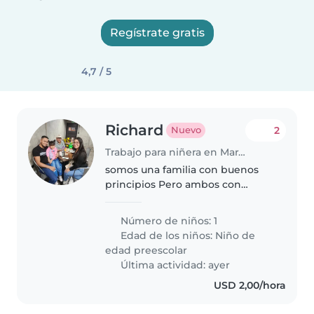
Regístrate gratis
4,7 / 5
Richard
2
Nuevo
Trabajo para niñera en Maracay
somos una familia con buenos
principios Pero ambos con
empleo fijo nuestra hija es muy
inteligente y habladora
Número de niños: 1
Edad de los niños:
Niño de
edad preescolar
Última actividad: ayer
USD 2,00/hora