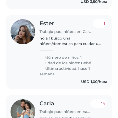
USD 3,50/hora
Ester
1
Trabajo para niñera en Caroní (Estado Bolívar)
hola ! busco una
niñera/doméstica para cuidar una
bebé de 7 meses, solo vendrías
cuando te lo pida máximo 4
Número de niños: 1
veces a la semana salteado
Edad de los niños:
Bebé
contactame si te interesa
Última actividad: hace 1
semana
USD 1,00/hora
Carla
14
Trabajo para niñera en Valencia