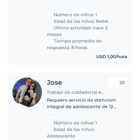
meses es muy tranquila, duerme
bastante así que no tendrán
Número de niños: 1
problemas por ahora por ser
Edad de los niños:
Bebé
inquieta 🤗 También necesito
Última actividad: hace 3
ayuda..
meses
Tiempo promedio de
respuesta: 8 horas
USD 1,00/hora
Jose
20
Trabajo de cuidador(a) en San Diego (Estado Carabobo)
Requiero servicio de atenciom
integral de adolescente de 12
años con autismo TEA ( 2), es
muy inquieto y le gusta atencion
Número de niños: 1
constante, le gusta la música, ver
Edad de los niños:
videos musicales, come..
Adolescente