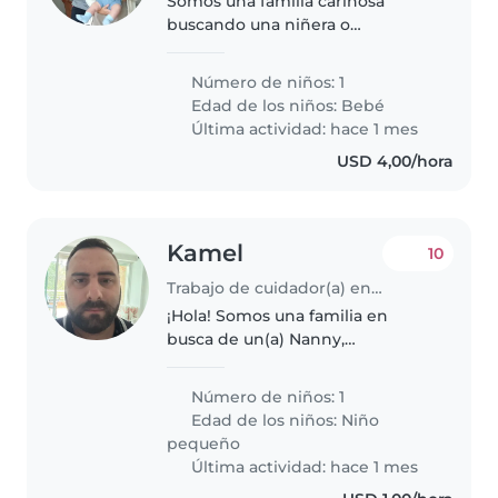
Somos una familia cariñosa
buscando una niñera o
cuidador(a) para nuestro bebé
curioso, hablador y calmado.
Número de niños: 1
Necesitamos alguien cómodo(a)
Edad de los niños:
Bebé
con tareas del hogar. ¡Nos
Última actividad: hace 1 mes
encantaría conocerte!
USD 4,00/hora
Kamel
10
Trabajo de cuidador(a) en Caracas
¡Hola! Somos una familia en
busca de un(a) Nanny,
Cuidador(a) para nuestro
pequeño de 3 meses. Nuestro
Número de niños: 1
hijo es muy amigable,
Edad de los niños:
Niño
inteligente y cariñoso/a.
pequeño
Necesitamos a alguien que se..
Última actividad: hace 1 mes