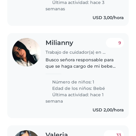
Última actividad: hace 3
semanas
USD 3,00/hora
Milianny
9
Trabajo de cuidador(a) en Barquisimeto
Busco señora responsable para
que se haga cargo de mi bebe
todos los días, tiene casi 9 meses,
necesito trabajar de nuevo. Y los
Número de niños: 1
pagos que sean 15 y último,
Edad de los niños:
Bebé
desde la mañana hasta las..
Última actividad: hace 1
semana
USD 2,00/hora
Valeria
33