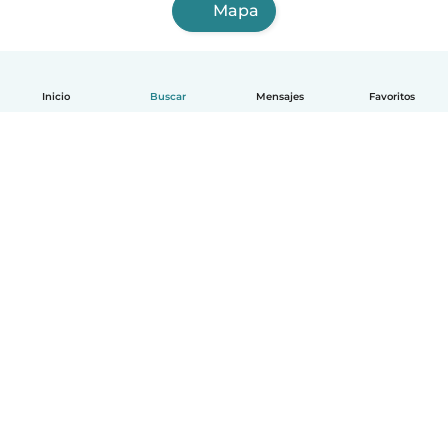
Mapa
Inicio
Buscar
Mensajes
Favoritos
Español
Cómo funciona
Ayuda
Términos y Privacidad
Precios
Datos de la empresa
Babysits para Empresas
Normas de la comunidad