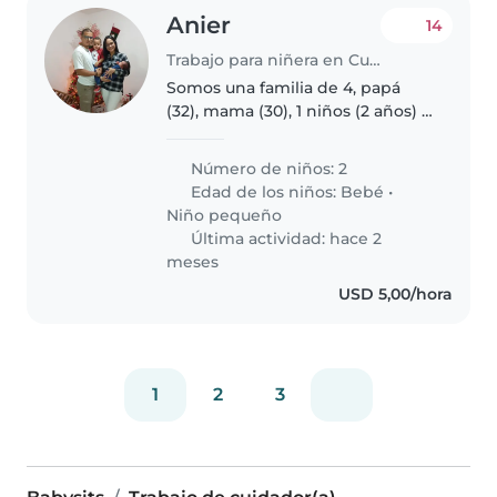
Anier
14
Trabajo para niñera en Cumaná
Somos una familia de 4, papá
(32), mama (30), 1 niños (2 años) 1
bebe (3m), trabajamos 100%
desde casa, necesitamos ayuda
Número de niños: 2
principalmente con el niño
Edad de los niños:
Bebé
•
grande, sobretodo en tarde
Niño pequeño
noche..
Última actividad: hace 2
meses
USD 5,00/hora
1
2
3