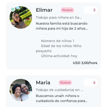
Elimar
3
Nuevo
Trabajo para niñera en San Diego (Estado Carabobo)
Nuestra familia está buscando
niñera para mi hija de 2 años
para ciertos días al mes o
semana depende de mis
Número de niños: 1
ocupaciones. Necesitamos que
Edad de los niños:
Niño
tenga conocimientos en
pequeño
primeros auxilios,..
Última actividad: hoy
USD 3,00/hora
Maria
5
Nuevo
Trabajo de cuidador(a) en Caracas
Buscamos una/n niñera o
cuidador/a de confianza para
nuestros pequeños: un bebé