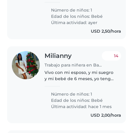
confianza que pueda cuidar de
nuestro bebé. Nuestro pequeño
Número de niños: 1
es muy cariñoso, inteligente y
Edad de los niños:
Bebé
lleno de energía. Necesitamos..
Última actividad: ayer
USD 2,50/hora
Milianny
14
Trabajo para niñera en Barquisimeto
Vivo con mi esposo, y mi suegro
y mi bebé de 6 meses, yo tengo
que entrar a trabajar de nuevo y
mi esposo trabaja acá mismo en
Número de niños: 1
la casa pero no puede cuidar de
Edad de los niños:
Bebé
nuestra bebé y mi suegro..
Última actividad: hace 1 mes
USD 2,00/hora