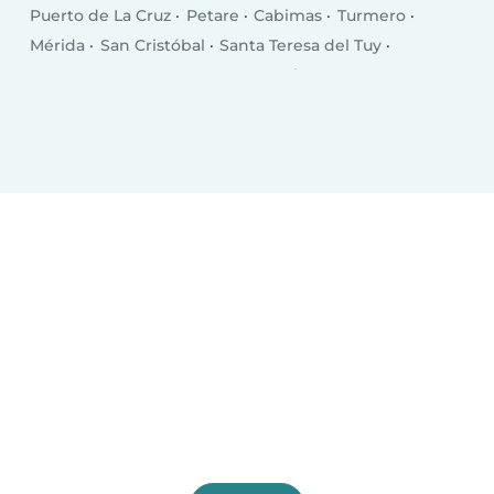
Puerto de La Cruz
Petare
Cabimas
Turmero
Mérida
San Cristóbal
Santa Teresa del Tuy
Los Teques
Guarenas
Coro
Valera
Nuestra Señora del Rosario de Baruta
Ciudad Ojeda
San Fernando de Apure
Guatire
El Tigre
Porlamar
San Felipe
Guacara
Acarigua
Cúa
Araure
Puerto Cabello
Calabozo
Ocumare
San Juan de Los Morros