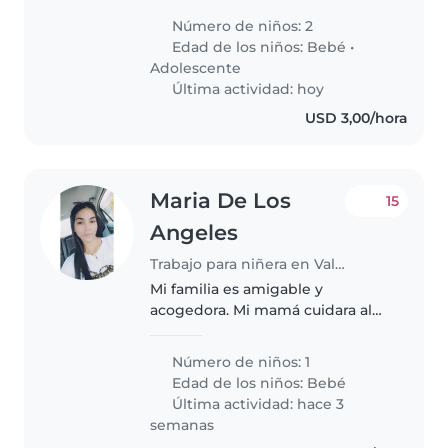
activo y un adolescente
Número de niños: 2
deportista. Se requiere
Edad de los niños:
Bebé
•
experiencia con niños de estas
Adolescente
edades y disposición..
Última actividad: hoy
USD 3,00/hora
Maria De Los
15
Angeles
Trabajo para niñera en Valencia
Mi familia es amigable y
acogedora. Mi mamá cuidara al
niño pero necesita ayuda extra
para eso es la niñera o cuidadora
Número de niños: 1
Edad de los niños:
Bebé
Última actividad: hace 3
semanas