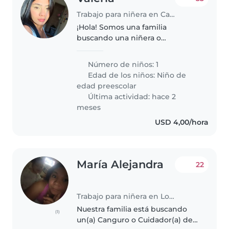
Trabajo para niñera en Caracas
¡Hola! Somos una familia
buscando una niñera o
cuidador(a) para nuestro(a)
hijo(a) de preescolar. ¡Es muy
Número de niños: 1
amigable, juguetón(a) y lleno(a)
Edad de los niños:
Niño de
de energía! Necesitamos a
edad preescolar
alguien que pueda..
Última actividad: hace 2
meses
USD 4,00/hora
María Alejandra
22
Trabajo para niñera en Los Guayos
Nuestra familia está buscando
(1)
un(a) Canguro o Cuidador(a) de