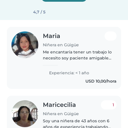
4,7 / 5
Maria
Niñera en Güigüe
Me encantaría tener un trabajo lo
necesito soy paciente amigable
soy responsable y necesito
trabajar si puedo quedarme
Experiencia: < 1 año
estaría bien asi no tengo que
USD 10,00/hora
viajar todos los dias soy una
persona..
Maricecilia
1
Niñera en Güigüe
Soy una niñera de 43 años con 6
años de experiencia trabajando