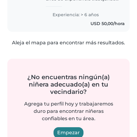
con bebés. Soy responsable,
amigable y bondadosa, y tengo
Experiencia: > 6 años
habilidades en dibujo,
USD 50,00/hora
manualidades y música. También
soy cómoda..
Aleja el mapa para encontrar más resultados.
¿No encuentras ningún(a)
niñera adecuado(a) en tu
vecindario?
Agrega tu perfil hoy y trabajaremos
duro para encontrar niñeras
confiables en tu área.
Empezar