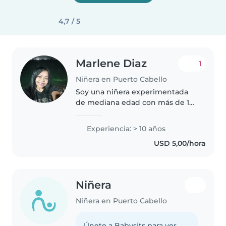
4,7 / 5
Marlene Diaz
1
Niñera en Puerto Cabello
Soy una niñera experimentada
de mediana edad con más de 10
años de experiencia cuidando
niños de todas las edades, desde
Experiencia: > 10 años
bebés hasta adolescentes. Soy
USD 5,00/hora
responsable, amigable y
paciente...
Niñera
Niñera en Puerto Cabello
Únete a Babysits para ver