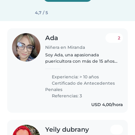
4,7 / 5
Ada
2
Niñera en Miranda
Soy Ada, una apasionada
puericultora con más de 15 años
de experiencia en el cuidado y la
educación infantil. Mi trayectoria
Experiencia: > 10 años
se ha centrado en ofrecer un
Certificado de Antecedentes
ambiente seguro y
Penales
enriquecedor..
Referencias: 3
USD 4,00/hora
Yeily dubrany