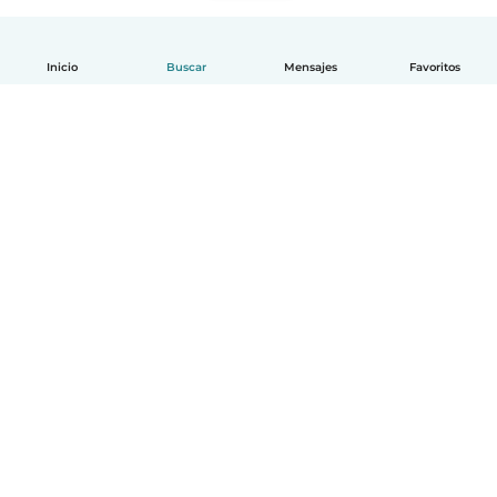
Inicio
Buscar
Mensajes
Favoritos
Español
Cómo funciona
Ayuda
Términos y Privacidad
Precios
Datos de la empresa
Babysits para Empresas
Normas de la comunidad
© Babysits B.V.