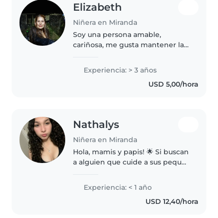
Elizabeth
Niñera en Miranda
Soy una persona amable,
cariñosa, me gusta mantener la
limpieza y el orden en el hogar.
Cuidar niños para mi es lo
Experiencia: > 3 años
máximo, me gusta hacerlos
USD 5,00/hora
sentir feliz y brindarles mi
tiempo y cariño
Nathalys
Niñera en Miranda
Hola, mamis y papis! 🌟 Si buscan
a alguien que cuide a sus peques
con la responsabilidad con la
energía y diversión de su mejor
Experiencia: < 1 año
amigo, ¡aquí estoy! Me encanta
USD 12,40/hora
inventar juegos, hacer..