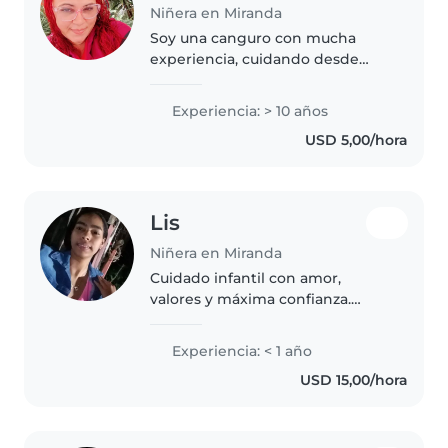
Niñera en Miranda
Soy una canguro con mucha
experiencia, cuidando desde
bebés hasta adolescentes
durante 10 años. Me encantan los
Experiencia: > 10 años
juegos, los cuentos y dibujar con
USD 5,00/hora
los niños. Disfruto cocinando y
ayudando..
Lis
Niñera en Miranda
Cuidado infantil con amor,
valores y máxima confianza.
Dedicada para tus pequeños.
Experiencia: < 1 año
USD 15,00/hora