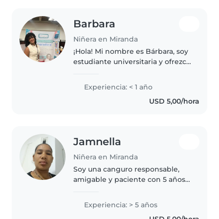
Barbara
Niñera en Miranda
¡Hola! Mi nombre es Bárbara, soy
estudiante universitaria y ofrezco
mis servicios como niñera a
medio tiempo en Caracas. Me
Experiencia: < 1 año
encantan los niños, soy muy
USD 5,00/hora
paciente, dinámica y
responsable...
Jamnella
Niñera en Miranda
Soy una canguro responsable,
amigable y paciente con 5 años
de experiencia trabajando con
niños de primaria y
Experiencia: > 5 años
adolescentes. Disfruto mucho de
USD 5,00/hora