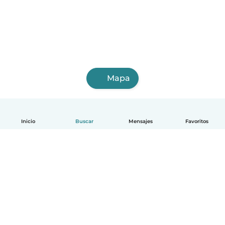
Mapa
Inicio
Buscar
Mensajes
Favoritos
Español
Cómo funciona
Ayuda
Términos y Privacidad
Precios
Datos de la empresa