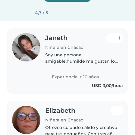
4,7 / 5
Janeth
1
Niñera en Chacao
Soy una persona
amigable,humilde me gustan los
niños tuve 4 hijos ya la cuales
son adultos responsables y
Experiencia: > 10 años
profesionales y quisiera tener la
USD 3,00/hora
oportunidad de poder ayudar a
quien necesite..
Elizabeth
Niñera en Chacao
Ofrezco cuidado cálido y creativo
para tus pequeños. Con tres años