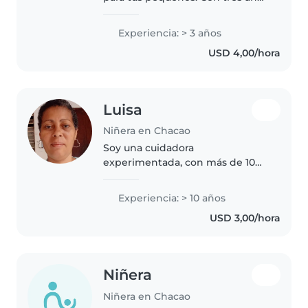
de experiencia en edades
tempranas, me encanta leer,
Experiencia: > 3 años
dibujar y hacer manualidades.
USD 4,00/hora
Disfruto ayudando con la tarea..
Luisa
Niñera en Chacao
Soy una cuidadora
experimentada, con más de 10
años de experiencia trabajando
con niños en edad preescolar y
Experiencia: > 10 años
escolar. Me encanta leerles
USD 3,00/hora
cuentos, hacer manualidades y
jugar con ellos...
Niñera
Niñera en Chacao