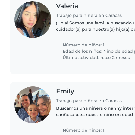
Valeria
Trabajo para niñera en Caracas
¡Hola! Somos una familia buscando 
cuidador(a) para nuestro(a) hijo(a) d
amigable, juguetón(a) y lleno(a) de
a alguien que pueda..
Número de niños: 1
Edad de los niños:
Niño de edad 
Última actividad: hace 2 meses
Emily
Trabajo para niñera en Caracas
Buscamos una niñera o nanny intern
cariñosa para nuestro niño en edad
una familia agradable y respestuosa.
conocerte!
Número de niños: 1