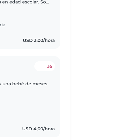
s en edad escolar. Son
deportes y son muy
ria
USD 3,00/hora
35
s y una bebé de meses
USD 4,00/hora