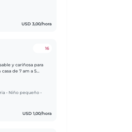
USD 3,00/hora
16
able y cariñosa para
n casa de 7 am a 5
estro hogar. Nuestros
ria
•
Niño pequeño
•
USD 1,00/hora