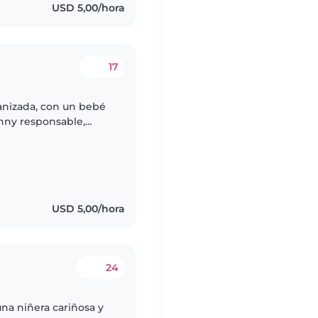
USD 5,00/hora
17
anizada, con un bebé
nny responsable,
idado infantil, que nos
USD 5,00/hora
24
na niñera cariñosa y