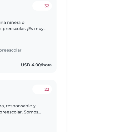
32
una niñera o
e preescolar. ¡Es muy
 energía! Necesitamos
preescolar
USD 4,00/hora
22
a, responsable y
 preescolar. Somos
 ¡Nos encantaría