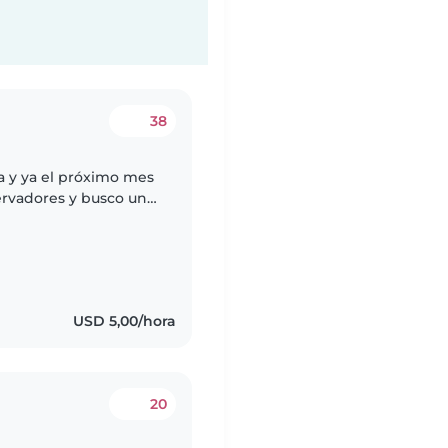
38
a y ya el próximo mes
ervadores y busco una
sde las primeras
USD 5,00/hora
20