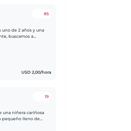
85
 uno de 2 años y una
nte, buscamos a
ue sepa lo básico en la
USD 2,00/hora
19
e una niñera cariñosa
ño pequeño lleno de
sitamos a alguien