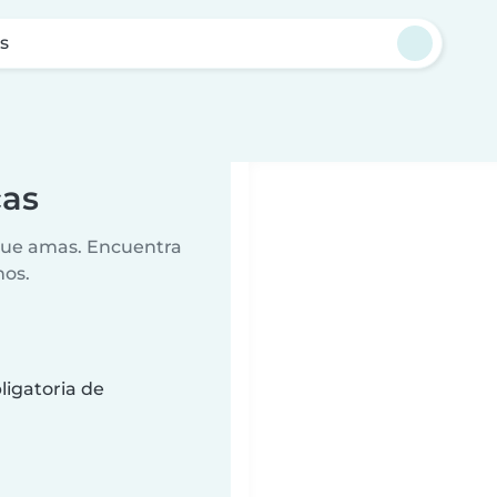
s
cas
 que amas. Encuentra
nos.
ligatoria de