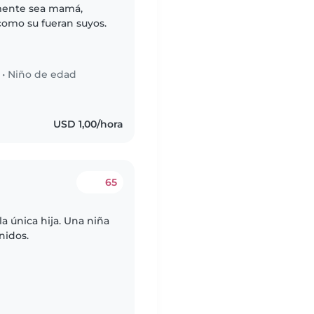
emente sea mamá,
como su fueran suyos.
•
Niño de edad
USD 1,00/hora
65
la única hija. Una niña
nidos.