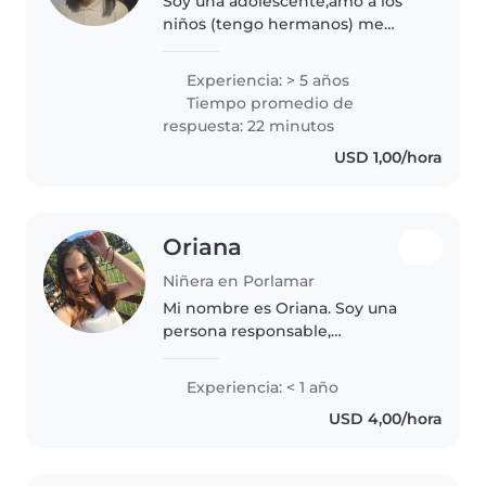
Soy una adolescente,amo a los
niños (tengo hermanos) me
gustaría poder ayudar con
niños,y además ayudar un poco a
Experiencia: > 5 años
mi madre. Cocino. Limpio. Me
Tiempo promedio de
adapto rápido. Soy buena con los
respuesta: 22 minutos
cuentos..
USD 1,00/hora
Oriana
Niñera en Porlamar
Mi nombre es Oriana. Soy una
persona responsable,
organizada, sociable y paciente.
He trabajado con niños en
Experiencia: < 1 año
colegios ayudandoles con su
USD 4,00/hora
aprendizaje en inglés y
castellano. Me considero..