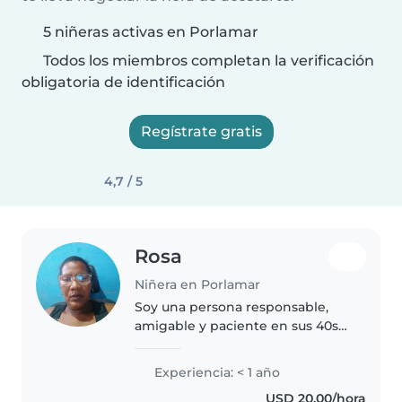
5 niñeras activas en Porlamar
Todos los miembros completan la verificación
obligatoria de identificación
Regístrate gratis
4,7 / 5
Rosa
Niñera en Porlamar
Soy una persona responsable,
amigable y paciente en sus 40s
con experiencia como madre.
Me encanta leer a los niños y
Experiencia: < 1 año
estoy cómoda con las labores del
USD 20,00/hora
hogar. Me gustaría cuidar a tu..