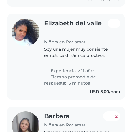
Elizabeth del valle
Niñera en Porlamar
Soy una mujer muy consiente
empática dinámica proctiva
aprendo y me adapto rápido alas
necesidades de quien me
Experiencia: > 11 años
contrata soy transparente lo q no
Tiempo promedio de
me gusta lo converso y soy de
respuesta: 13 minutos
mente..
USD 5,00/hora
Barbara
2
Niñera en Porlamar