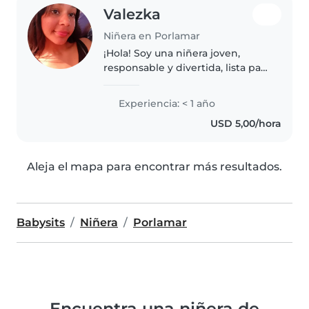
Valezka
Niñera en Porlamar
¡Hola! Soy una niñera joven,
responsable y divertida, lista para
cuidar a tus hijos con cariño y
dedicación. Aunque soy nueva
Experiencia: < 1 año
en el cuidado infantil, tengo
USD 5,00/hora
habilidades como dibujar,..
Aleja el mapa para encontrar más resultados.
Babysits
Niñera
Porlamar
Encuentra una niñera de