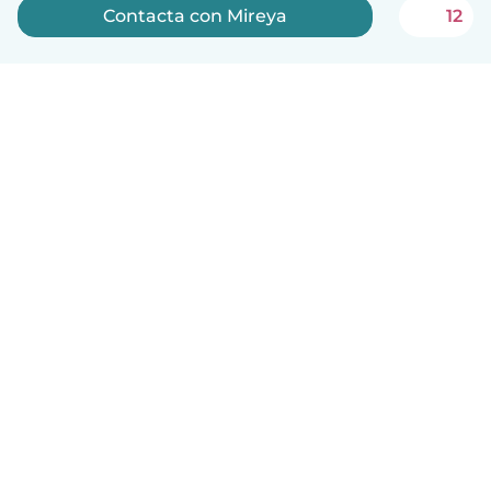
Contacta con Mireya
12
Español
Cómo funciona
Ayuda
Términos y Privacidad
Precios
Datos de la empresa
Babysits para Empresas
Normas de la comunidad