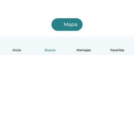
Mapa
Inicio
Buscar
Mensajes
Favoritos
Español
Cómo funciona
Ayuda
Términos y Privacidad
Precios
Datos de la empresa
Babysits para Empresas
Normas de la comunidad