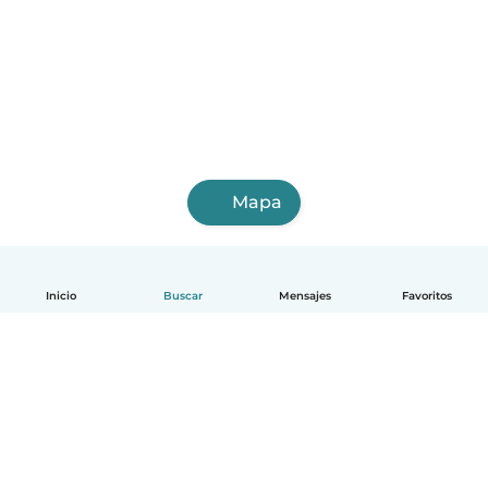
Mapa
Inicio
Buscar
Mensajes
Favoritos
Español
Cómo funciona
Ayuda
Términos y Privacidad