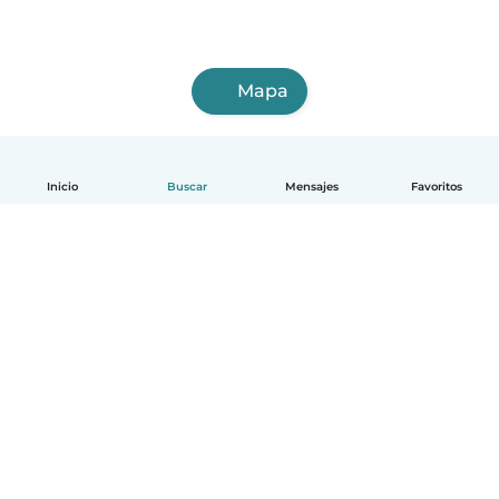
Mapa
Inicio
Buscar
Mensajes
Favoritos
Español
Cómo funciona
Ayuda
Términos y Privacidad
Precios
Datos de la empresa
Babysits para Empresas
Normas de la comunidad