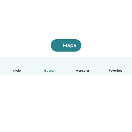
Mapa
Inicio
Buscar
Mensajes
Favoritos
Español
Cómo funciona
Ayuda
Términos y Privacidad
Precios
Datos de la empresa