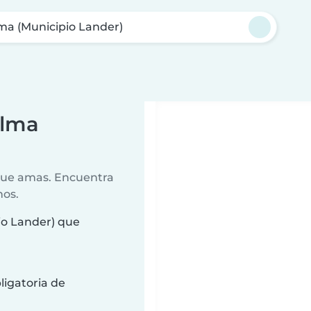
ma (Municipio Lander)
alma
 que amas. Encuentra
nos.
io Lander) que
ligatoria de