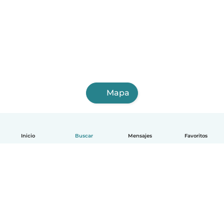
Mapa
Inicio
Buscar
Mensajes
Favoritos
Español
Cómo funciona
Ayuda
Términos y Privacidad