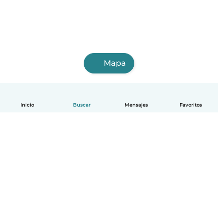
Mapa
Inicio
Buscar
Mensajes
Favoritos
Español
Cómo funciona
Ayuda
Términos y Privacidad
Precios
Datos de la empresa