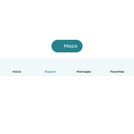
Mapa
Inicio
Buscar
Mensajes
Favoritos
Español
Cómo funciona
Ayuda
Términos y Privacidad
Precios
Datos de la empresa