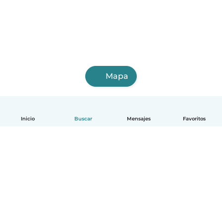
Mapa
Inicio
Buscar
Mensajes
Favoritos
Español
Cómo funciona
Ayuda
Términos y Privacidad
Precios
Datos de la empresa