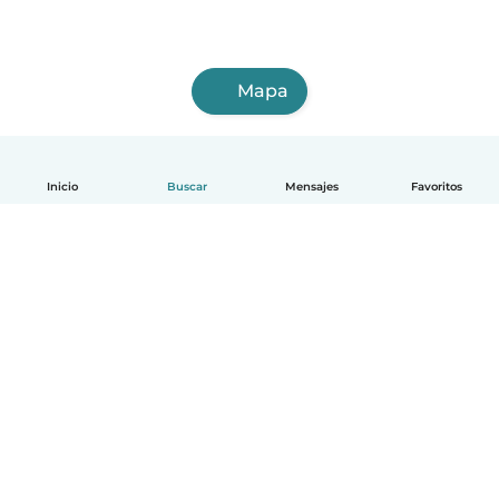
Mapa
Inicio
Buscar
Mensajes
Favoritos
Español
Cómo funciona
Ayuda
Términos y Privacidad
Precios
Datos de la empresa
Babysits para Empresas
Normas de la comunidad