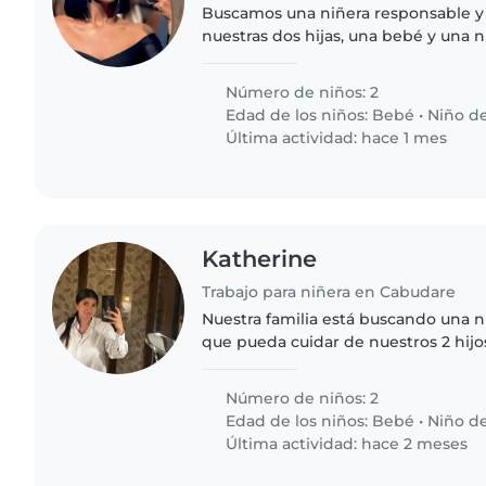
Buscamos una niñera responsable y 
nuestras dos hijas, una bebé y una n
Nuestras princesas son tranquilas, i
creativos. Sería..
Número de niños: 2
Edad de los niños:
Bebé
•
Niño de
Última actividad: hace 1 mes
Katherine
Trabajo para niñera en Cabudare
Nuestra familia está buscando una n
que pueda cuidar de nuestros 2 hijo
en edad preescolar. Necesitamos un
cómoda cocinando,..
Número de niños: 2
Edad de los niños:
Bebé
•
Niño d
Última actividad: hace 2 meses