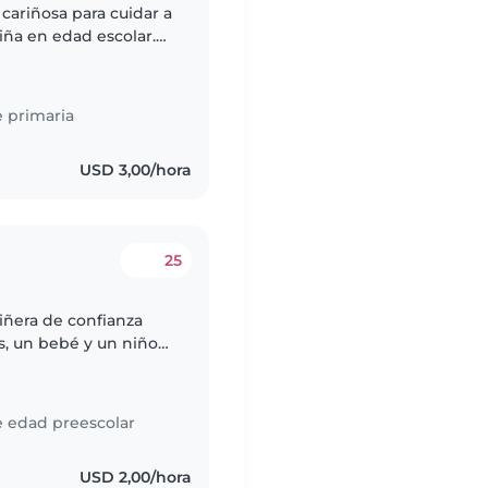
cariñosa para cuidar a
iña en edad escolar.
nteligentes y muy
 primaria
USD 3,00/hora
25
iñera de confianza
s, un bebé y un niño
a niñera que se sienta
e edad preescolar
USD 2,00/hora