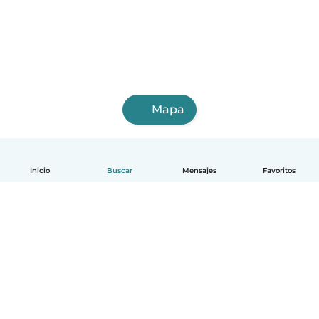
Mapa
Inicio
Buscar
Mensajes
Favoritos
Español
Cómo funciona
Ayuda
Términos y Privacidad
Precios
Datos de la empresa