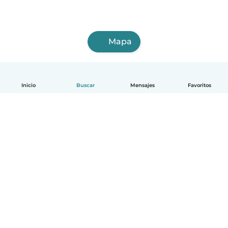
Mapa
Inicio
Buscar
Mensajes
Favoritos
Español
Cómo funciona
Ayuda
Términos y Privacidad
Precios
Datos de la empresa
Babysits para Empresas
Normas de la comunidad